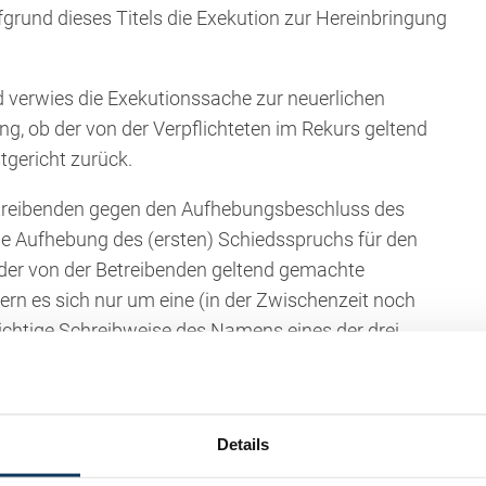
fgrund dieses Titels die Exekution zur Hereinbringung
 verwies die Exekutionssache zur neuerlichen
, ob der von der Verpflichteten im Rekurs geltend
gericht zurück.
etreibenden gegen den Aufhebungsbeschluss des
s die Aufhebung des (ersten) Schiedsspruchs für den
, der von der Betreibenden geltend gemachte
rn es sich nur um eine (in der Zwischenzeit noch
richtige Schreibweise des Namens eines der drei
Rechtsbeugung zugunsten der Betreibenden anzusehen
s Schiedsspruchs mit den Grundwertungen der
wäre. In diesem Fall wäre der erste Schiedsspruch in
Details
Vollstreckbarerklärung des zweiten Schiedsspruchs