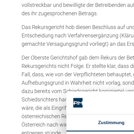
vollstreckbar und bewilligte der Betreibenden au
des ihr zugesprochenen Betrags.
Das Rekursgericht hob diesen Beschluss auf und
Entscheidung nach Verfahrensergänzung (Klärung
gemachte Versagungsgrund vorliegt) an das Erst
Der Oberste Gerichtshof gab dem Rekurs der B
Rekursgerichts nicht Folge. Er stellte klar, das
Fall, dass, wie von der Verpflichteten behauptet
Aufhebungsgrund in Wahrheit nicht vorlag, sonde
dazu bereits vom Schiedsgericht korrigierte) un
Schiedsrichters handelte, als offensichtliche 
wäre, die als Eingriff in die Rechtskraft diese
österreichischen Rechtsordnung nicht vereinbar 
Zustimmung
Österreich nach wie vor anzuerkennen, was der 
entgegen stünde.