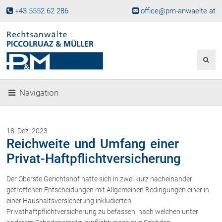
+43 5552 62 286
office@pm-anwaelte.at
Start
Fachgebiete
Gesellschaftsrecht, Wirtschaftsrecht
Gesellschaftsgründung &
Navigation
Beteiligungen
Unternehmensnachfolge
Gewerberecht, Betriebsanlagenrecht
18. Dez. 2023
Immobilienrecht, Bauträgerrecht
Reichweite und Umfang einer
Ferienimmobilien in Vorarlberg
Privat-Haftpflichtversicherung
Erbrecht
Der Oberste Gerichtshof hatte sich in zwei kurz nacheinander
Familienrecht und Scheidungen
getroffenen Entscheidungen mit Allgemeinen Bedingungen einer in
Prozessführung und
Schiedsgerichtsbarkeit
einer Haushaltsversicherung inkludierten
Privathaftpflichtversicherung zu befassen, nach welchen unter
Skiunfälle in Österreich