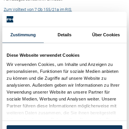
Schenkung von Immobilien
Zum Volltext von 7 Ob 155/21a im RIS.
Checklisten: Haus-, Wohnungs- und
Grundstückkauf
Zum Volltext von 7 Ob 10/22d im RIS
Checkliste: Immobilienertragssteuer
obiger Text entstammt teilweise oder gänzlich aus der vom OGH
Checkliste: Mietvertrag
Zustimmung
Details
Über Cookies
veröffentlichten Entscheidungs-Kurzfassung - bisweilen mit
Checkliste: GmbH-Gründung
Hervorhebungen bzw. Kürzungen durch uns)
Checkliste: Gewerbeanm. durch jur.
Person
Diese Webseite verwendet Cookies
Kategorien:
Schadenersatz / Schmerzensgeld / Gewährleistung
Wir verwenden Cookies, um Inhalte und Anzeigen zu
Kategorien
Kontakt
personalisieren, Funktionen für soziale Medien anbieten
zu können und die Zugriffe auf unsere Website zu
Immobilienrecht / Mietrecht / Ferienwohnungen (268)
analysieren. Außerdem geben wir Informationen zu Ihrer
Verwendung unserer Website an unsere Partner für
Skirecht / Sportrecht (103)
soziale Medien, Werbung und Analysen weiter. Unsere
Partner führen diese Informationen möglicherweise mit
weiteren Daten zusammen, die Sie ihnen bereitgestellt
Wirtschaftsrecht / Gesellschaftsrecht (382)
haben oder die sie im Rahmen Ihrer Nutzung der Dienste
gesammelt haben.
Schadenersatz / Schmerzensgeld / Gewährleistung (417)