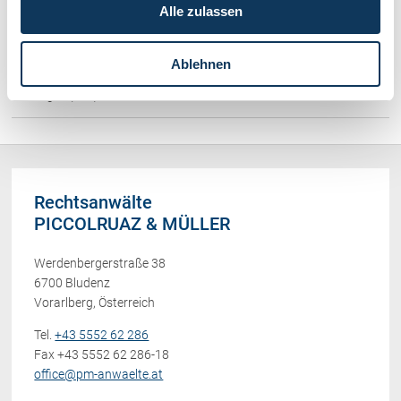
Alle zulassen
Familienrecht / Eherecht / Erbrecht (169)
Ablehnen
Sonstiges (478)
Rechtsanwälte
PICCOLRUAZ & MÜLLER
Werdenbergerstraße 38
6700 Bludenz
Vorarlberg, Österreich
Tel.
+43 5552 62 286
Fax +43 5552 62 286-18
office@pm-anwaelte.at