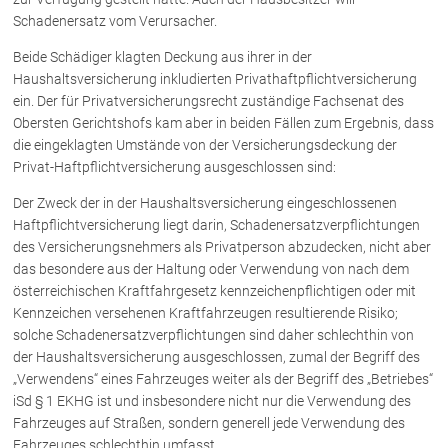
Rechtsnews
Schadenersatz vom Verursacher.
Beide Schädiger klagten Deckung aus ihrer in der
Haushaltsversicherung inkludierten Privathaftpflichtversicherung
Publikationen
ein. Der für Privatversicherungsrecht zuständige Fachsenat des
Obersten Gerichtshofs kam aber in beiden Fällen zum Ergebnis, dass
Paragraphen & Mehr
die eingeklagten Umstände von der Versicherungsdeckung der
Medien
Privat-Haftpflichtversicherung ausgeschlossen sind:
Vorarlberg Online
Der Zweck der in der Haushaltsversicherung eingeschlossenen
NOVUM
Haftpflichtversicherung liegt darin, Schadenersatzverpflichtungen
Fachliteratur
des Versicherungsnehmers als Privatperson abzudecken, nicht aber
das besondere aus der Haltung oder Verwendung von nach dem
österreichischen Kraftfahrgesetz kennzeichenpflichtigen oder mit
FAQ
Kennzeichen versehenen Kraftfahrzeugen resultierende Risiko;
solche Schadenersatzverpflichtungen sind daher schlechthin von
Unternehmensnachfolge in der
der Haushaltsversicherung ausgeschlossen, zumal der Begriff des
Familie
„Verwendens“ eines Fahrzeuges weiter als der Begriff des „Betriebes“
Wichtige Vertragsklauseln bei Kauf-
und Übergabeverträgen
iSd § 1 EKHG ist und insbesondere nicht nur die Verwendung des
Fahrzeuges auf Straßen, sondern generell jede Verwendung des
Check dein Recht/Erbrecht
Fahrzeuges schlechthin umfasst.