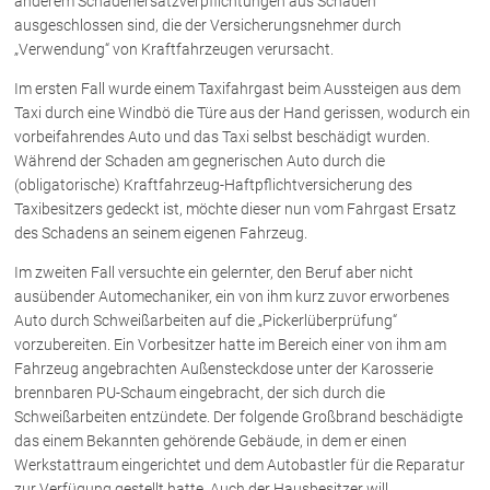
anderem Schadenersatzverpflichtungen aus Schäden
ausgeschlossen sind, die der Versicherungsnehmer durch
„Verwendung“ von Kraftfahrzeugen verursacht.
Über uns
Im ersten Fall wurde einem Taxifahrgast beim Aussteigen aus dem
Kanzleiteam
Taxi durch eine Windbö die Türe aus der Hand gerissen, wodurch ein
Netzwerk
vorbeifahrendes Auto und das Taxi selbst beschädigt wurden.
Download
Während der Schaden am gegnerischen Auto durch die
(obligatorische) Kraftfahrzeug-Haftpflichtversicherung des
Die Österreichischen Rechtsanwälte
Taxibesitzers gedeckt ist, möchte dieser nun vom Fahrgast Ersatz
des Schadens an seinem eigenen Fahrzeug.
Anwälte
Im zweiten Fall versuchte ein gelernter, den Beruf aber nicht
ausübender Automechaniker, ein von ihm kurz zuvor erworbenes
Dr. Stefan Müller
Auto durch Schweißarbeiten auf die „Pickerlüberprüfung“
Dr. Petra Piccolruaz
vorzubereiten. Ein Vorbesitzer hatte im Bereich einer von ihm am
Mag. Patrick Piccolruaz
Fahrzeug angebrachten Außensteckdose unter der Karosserie
brennbaren PU-Schaum eingebracht, der sich durch die
Dr. Roland Piccolruaz †
Schweißarbeiten entzündete. Der folgende Großbrand beschädigte
Mag. Raphaela Klotz
das einem Bekannten gehörende Gebäude, in dem er einen
Werkstattraum eingerichtet und dem Autobastler für die Reparatur
zur Verfügung gestellt hatte. Auch der Hausbesitzer will