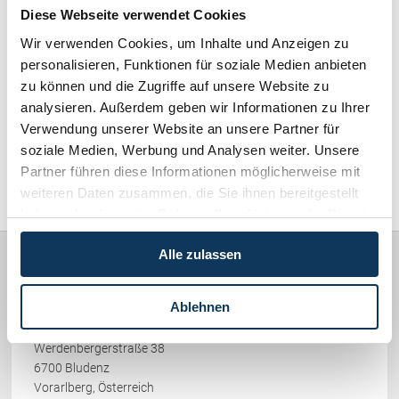
Schenkung von Immobilien
Diese Webseite verwendet Cookies
Checklisten: Haus-, Wohnungs- und
Wirtschaftsrecht / Gesellschaftsrecht (382)
Wir verwenden Cookies, um Inhalte und Anzeigen zu
Grundstückkauf
personalisieren, Funktionen für soziale Medien anbieten
Checkliste: Immobilienertragssteuer
zu können und die Zugriffe auf unsere Website zu
Schadenersatz / Schmerzensgeld / Gewährleistung (417)
Checkliste: Mietvertrag
analysieren. Außerdem geben wir Informationen zu Ihrer
Checkliste: GmbH-Gründung
Verwendung unserer Website an unsere Partner für
Familienrecht / Eherecht / Erbrecht (169)
Checkliste: Gewerbeanm. durch jur.
soziale Medien, Werbung und Analysen weiter. Unsere
Person
Partner führen diese Informationen möglicherweise mit
Sonstiges (478)
weiteren Daten zusammen, die Sie ihnen bereitgestellt
haben oder die sie im Rahmen Ihrer Nutzung der Dienste
Kontakt
gesammelt haben.
Alle zulassen
Rechtsanwälte
PICCOLRUAZ & MÜLLER
Ablehnen
Werdenbergerstraße 38
6700 Bludenz
Vorarlberg, Österreich