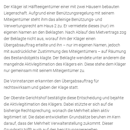
Der Kläger ist Hälfteeigentümer einer mit zwei Häusern bebauten
Liegenschaft. Aufgrund einer Benützungsregelung mit seinem
Über uns
Miteigentümer steht ihm das alleinige Benützungs- und
Verwertungsrecht am Haus 2 zu. Er vermietete dieses (nur) im
Kanzleiteam
eigenen Namen an den Beklagten. Nach Ablauf des Mietvertrags zog
Netzwerk
der Beklagte nicht aus, worauf ihm der Kläger einen
Download
Übergabsauftrag erteilte und ihn – nur im eigenen Namen, jedoch
Die Österreichischen Rechtsanwälte
mit ausdrücklicher Zustimmung des Miteigentümers – auf Räumung
des Bestandobjekts klagte. Der Beklagte wendete unter anderem die
mangelnde Aktivlegitimation des Klägers ein. Diese stehe dem Kläger
nur gemeinsam mit seinem Miteigentümer zu.
Anwälte
Die Vorinstanzen erkannten den Übergabsauftrag für
Dr. Stefan Müller
rechtswirksam und gaben der Klage statt.
Dr. Petra Piccolruaz
Mag. Patrick Piccolruaz
Der Oberste Gerichtshof bestätigte diese Entscheidung und bejahte
die Aktivlegitimation des Klägers. Dabei stützte er sich auf die
Dr. Roland Piccolruaz †
bisherige Rechtsprechung, wonach die Mehrheit allein aktiv
Mag. Raphaela Klotz
legitimiert ist. Die dabei entwickelten Grundsätze beruhen im Kern
darauf, dass der Mehrheit Verwalterstellung zukommt. Dieser
Grundsatz trifft auch auf den benützungsgeregelten