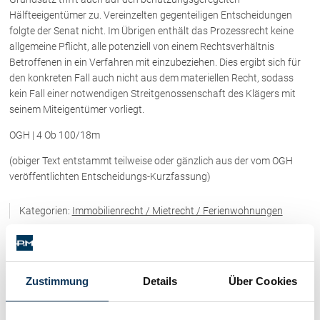
Rechtsnews
Hälfteeigentümer zu. Vereinzelten gegenteiligen Entscheidungen
folgte der Senat nicht. Im Übrigen enthält das Prozessrecht keine
allgemeine Pflicht, alle potenziell von einem Rechtsverhältnis
Betroffenen in ein Verfahren mit einzubeziehen. Dies ergibt sich für
Publikationen
den konkreten Fall auch nicht aus dem materiellen Recht, sodass
Paragraphen & Mehr
kein Fall einer notwendigen Streitgenossenschaft des Klägers mit
seinem Miteigentümer vorliegt.
Medien
Vorarlberg Online
OGH | 4 Ob 100/18m
NOVUM
(obiger Text entstammt teilweise oder gänzlich aus der vom OGH
Fachliteratur
veröffentlichten Entscheidungs-Kurzfassung)
Kategorien:
Immobilienrecht / Mietrecht / Ferienwohnungen
FAQ
Kategorien
Unternehmensnachfolge in der
Familie
Immobilienrecht / Mietrecht / Ferienwohnungen (268)
Wichtige Vertragsklauseln bei Kauf-
Zustimmung
Details
Über Cookies
und Übergabeverträgen
Check dein Recht/Erbrecht
Skirecht / Sportrecht (103)