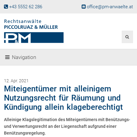
+43 5552 62 286
office@pm-anwaelte.at
Start
Fachgebiete
Gesellschaftsrecht, Wirtschaftsrecht
Gesellschaftsgründung &
Navigation
Beteiligungen
Unternehmensnachfolge
Gewerberecht, Betriebsanlagenrecht
12. Apr. 2021
Immobilienrecht, Bauträgerrecht
Miteigentümer mit alleinigem
Ferienimmobilien in Vorarlberg
Nutzungsrecht für Räumung und
Erbrecht
Kündigung allein klageberechtigt
Familienrecht und Scheidungen
Prozessführung und
Alleinige Klagslegitimation des Miteigentümers mit Benützungs-
Schiedsgerichtsbarkeit
und Verwertungsrecht an der Liegenschaft aufgrund einer
Skiunfälle in Österreich
Benützungsregelung.