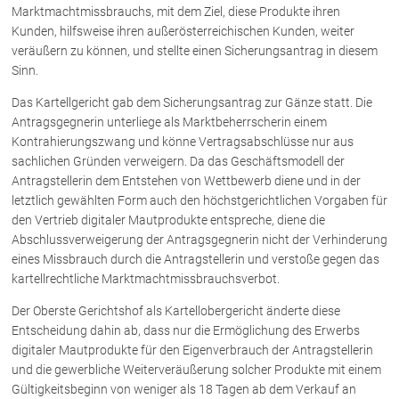
Rechtsnews
Marktmachtmissbrauchs, mit dem Ziel, diese Produkte ihren
Kunden, hilfsweise ihren außerösterreichischen Kunden, weiter
veräußern zu können, und stellte einen Sicherungsantrag in diesem
Sinn.
Publikationen
Das Kartellgericht gab dem Sicherungsantrag zur Gänze statt. Die
Paragraphen & Mehr
Antragsgegnerin unterliege als Marktbeherrscherin einem
Medien
Kontrahierungszwang und könne Vertragsabschlüsse nur aus
sachlichen Gründen verweigern. Da das Geschäftsmodell der
Vorarlberg Online
Antragstellerin dem Entstehen von Wettbewerb diene und in der
NOVUM
letztlich gewählten Form auch den höchstgerichtlichen Vorgaben für
Fachliteratur
den Vertrieb digitaler Mautprodukte entspreche, diene die
Abschlussverweigerung der Antragsgegnerin nicht der Verhinderung
eines Missbrauch durch die Antragstellerin und verstoße gegen das
FAQ
kartellrechtliche Marktmachtmissbrauchsverbot.
Unternehmensnachfolge in der
Der Oberste Gerichtshof als Kartellobergericht änderte diese
Familie
Entscheidung dahin ab, dass nur die Ermöglichung des Erwerbs
Wichtige Vertragsklauseln bei Kauf-
digitaler Mautprodukte für den Eigenverbrauch der Antragstellerin
und Übergabeverträgen
und die gewerbliche Weiterveräußerung solcher Produkte mit einem
Check dein Recht/Erbrecht
Gültigkeitsbeginn von weniger als 18 Tagen ab dem Verkauf an