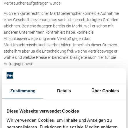
Schenkung von Immobilien
Verbraucher aufgetragen wurde.
Checklisten: Haus-, Wohnungs- und
Auch ein kartellrechtlicher Marktbeherrscher könne die Aufnahme
Grundstückkauf
einer Geschäftsbeziehung aus sachlich gerechtfertigten Gründen
Checkliste: Immobilienertragssteuer
ablehnen. Bestehe dagegen bereits ein Markt, weil er schon mit
Checkliste: Mietvertrag
anderen Unternehmern kontrahiert habe, könne die
Checkliste: GmbH-Gründung
Abschlussverweigerung einen Verstoß gegen das
Marktmachtmissbrauchsverbot bilden. Innerhalb dieser Grenzen
Checkliste: Gewerbeanm. durch jur.
Person
stehe ihm aber ua die Entscheidung frei, welche Vertriebswege er
wähle und welche Preise er berechne. Dies gelte auch hier für die
Antragsgegnerin.
Kontakt
Nur soweit die Antragstellerin ein neues Produkt in Form der
Ermöglichung des Erwerbs sofort gültiger Mautprodukte für
Verbraucher erstelle, sei in Anlehnung an die Entscheidung des
Zustimmung
Details
Über Cookies
EuGH C-214/91,
Magill
, von einem missbräuchlichen Verhalten der
Antragsgegnerin auszugehen, wenn sie auch den diesbezüglichen
Vertragsabschluss verweigere, weshalb insoweit der
Diese Webseite verwendet Cookies
Abstellungsauftrag des Kartellgerichts aufrecht zu erhalten sei.
Wir verwenden Cookies, um Inhalte und Anzeigen zu
OGH | 16 Ok 1/21i
personalisieren, Funktionen für soziale Medien anbieten