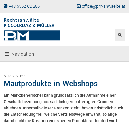
+43 5552 62 286
office@pm-anwaelte.at
Start
Fachgebiete
Gesellschaftsrecht, Wirtschaftsrecht
Gesellschaftsgründung &
Navigation
Beteiligungen
Unternehmensnachfolge
Gewerberecht, Betriebsanlagenrecht
6. Mrz. 2023
Immobilienrecht, Bauträgerrecht
Mautprodukte in Webshops
Ferienimmobilien in Vorarlberg
Ein Marktbeherrscher kann grundsätzlich die Aufnahme einer
Erbrecht
Geschäftsbeziehung aus sachlich gerechtfertigten Gründen
Familienrecht und Scheidungen
ablehnen. Innerhalb dieser Grenzen steht ihm grundsätzlich auch
Prozessführung und
die Entscheidung frei, welche Vertriebswege er wählt, solange
Schiedsgerichtsbarkeit
damit nicht die Kreation eines neuen Produkts verhindert wird.
Skiunfälle in Österreich