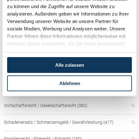
(obiger Text entstammt teilweise oder gänzlich aus der vom OGH
zu können und die Zugriffe auf unsere Website zu
veröffentlichten Entscheidungs-Kurzfassung - bisweilen mit
analysieren. Außerdem geben wir Informationen zu Ihrer
Hervorhebungen bzw. Kürzungen durch uns)
Verwendung unserer Website an unsere Partner für
soziale Medien, Werbung und Analysen weiter. Unsere
Partner führen diese Informationen möglicherweise mit
weiteren Daten zusammen, die Sie ihnen bereitgestellt
Kategorien:
Wirtschaftsrecht / Gesellschaftsrecht
haben oder die sie im Rahmen Ihrer Nutzung der Dienste
Kategorien
gesammelt haben.
Alle zulassen
Immobilienrecht / Mietrecht / Ferienwohnungen (268)
Ablehnen
Skirecht / Sportrecht (103)
Wirtschaftsrecht / Gesellschaftsrecht (382)
Schadenersatz / Schmerzensgeld / Gewährleistung (417)
Familienrecht / Eherecht / Erbrecht (169)