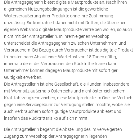
Die Antragsgegnerin bietet digitale Mautprodukte an. Nach ihren
allgemeinen Nutzungsbedingungen ist die gewerbliche
Weiterveräußerung ihrer Produkte ohne ihre Zustimmung
Über uns
unzulässig. Sie kontrahiert daher nicht mit Dritten, die über einen
Kanzleiteam
eigenen Webshop digitale Mautprodukte vertreiben wollen, so auch
nicht mit der Antragstellerin. In ihrem eigenen Webshop
Netzwerk
unterscheidet die Antragsgegnerin zwischen Unternehmern und
Download
Verbrauchern. Bei Bezug durch Verbraucher ist das digitale Produkt
Die Österreichischen Rechtsanwälte
frühesten nach Ablauf einer Wartefrist von 18 Tagen gültig,
innerhalb derer der Verbraucher den Rücktritt erklären kann.
Unternehmer können dagegen Mautprodukte mit sofortiger
Anwälte
Gültigkeit erwerben.
Die Antragstellerin ist eine Gesellschaft, die Kunden, insbesondere
Dr. Stefan Müller
mit Wohnsitz außerhalb Österreichs und nicht österreichischem
Dr. Petra Piccolruaz
Kraftfahrzeugkennzeichen, diese Mautprodukte im Oneline-Vertrieb
Mag. Patrick Piccolruaz
gegen eine Servicegebühr zur Verfügung stellen möchte, wobei sie
auch Verbrauchern sofort gültige Mautprodukte anbietet und
Dr. Roland Piccolruaz †
insofern das Rücktrittsrisiko auf sich nimmt.
Mag. Raphaela Klotz
Die Antragstellerin begehrt die Abstellung des im verweigerten
Zugang zum Webshop der Antragsgegnerin liegenden