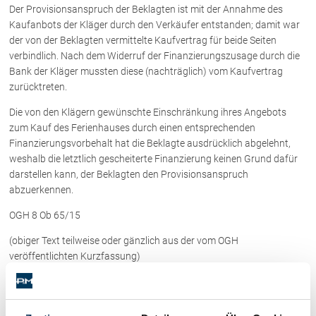
Rechtsnews
Der Provisionsanspruch der Beklagten ist mit der Annahme des
Kaufanbots der Kläger durch den Verkäufer entstanden; damit war
der von der Beklagten vermittelte Kaufvertrag für beide Seiten
verbindlich. Nach dem Widerruf der Finanzierungszusage durch die
Publikationen
Bank der Kläger mussten diese (nachträglich) vom Kaufvertrag
zurücktreten.
Paragraphen & Mehr
Medien
Die von den Klägern gewünschte Einschränkung ihres Angebots
zum Kauf des Ferienhauses durch einen entsprechenden
Vorarlberg Online
Finanzierungsvorbehalt hat die Beklagte ausdrücklich abgelehnt,
NOVUM
weshalb die letztlich gescheiterte Finanzierung keinen Grund dafür
Fachliteratur
darstellen kann, der Beklagten den Provisionsanspruch
abzuerkennen.
OGH 8 Ob 65/15
FAQ
(obiger Text teilweise oder gänzlich aus der vom OGH
Unternehmensnachfolge in der
Familie
veröffentlichten Kurzfassung)
Wichtige Vertragsklauseln bei Kauf-
und Übergabeverträgen
Kategorien:
Wirtschaftsrecht / Gesellschaftsrecht
Check dein Recht/Erbrecht
Kategorien