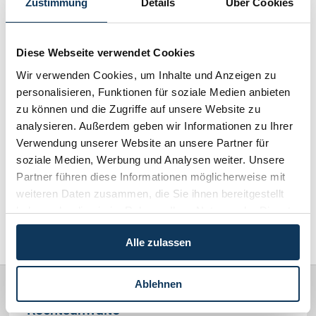
Zustimmung
Details
Über Cookies
Schenkung von Immobilien
Checklisten: Haus-, Wohnungs- und
Grundstückkauf
Immobilienrecht / Mietrecht / Ferienwohnungen (268)
Diese Webseite verwendet Cookies
Checkliste: Immobilienertragssteuer
Wir verwenden Cookies, um Inhalte und Anzeigen zu
Checkliste: Mietvertrag
Skirecht / Sportrecht (103)
personalisieren, Funktionen für soziale Medien anbieten
Checkliste: GmbH-Gründung
zu können und die Zugriffe auf unsere Website zu
Wirtschaftsrecht / Gesellschaftsrecht (382)
Checkliste: Gewerbeanm. durch jur.
Person
analysieren. Außerdem geben wir Informationen zu Ihrer
Verwendung unserer Website an unsere Partner für
Schadenersatz / Schmerzensgeld / Gewährleistung (417)
soziale Medien, Werbung und Analysen weiter. Unsere
Kontakt
Partner führen diese Informationen möglicherweise mit
Familienrecht / Eherecht / Erbrecht (169)
weiteren Daten zusammen, die Sie ihnen bereitgestellt
haben oder die sie im Rahmen Ihrer Nutzung der Dienste
Sonstiges (478)
gesammelt haben.
Alle zulassen
Ablehnen
Rechtsanwälte