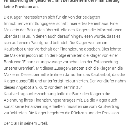
Finanzierung sei gesichert, fällt bei Scheitern der Finanzierung
keine Provision an.
Über uns
Die Kläger interessierten sich für ein von der beklagten
Immobilienvermittlungsgesellschaft inseriertes Ferienhaus. Eine
Kanzleiteam
Maklerin der Beklagten übermittelte den Klägern die Informationen
Netzwerk
über das Haus, in denen auch darauf hingewiesen wurde, dass es
Download
sich auf einem Pachtgrund befindet. Die Kläger wollten ein
Kaufanbot unter Vorbehalt der Finanzierung abgeben. Dies lehnte
Die Österreichischen Rechtsanwälte
die Maklerin jedoch ab. In der Folge erhielten die Kläger von einer
Bank eine “Finanzierungszusage vorbehaltlich der Entscheidung
unserer Gremien“. Mit dieser Zusage wandten sich die Kläger an die
Anwälte
Maklerin. Diese übermittelte ihnen daraufhin das Kaufanbot, das die
Kläger ausgefüllt und unterfertigt retournierten. Der Verkäufer nahm
Dr. Stefan Müller
dieses Angebot an. Kurz vor dem Termin zur
Dr. Petra Piccolruaz
Kaufvertragsunterzeichnung teilte die Bank den Klägern die
Mag. Patrick Piccolruaz
Ablehnung ihres Finanzierungsantrages mit. Da die Kläger auch
Dr. Roland Piccolruaz †
sonst keine Finanzierung erhielten, mussten sie vom Kaufvertrag
zurücktreten. Die Kläger begehren die Rückzahlung der Provision
Mag. Raphaela Klotz
Der OGH in seinem Urteil: