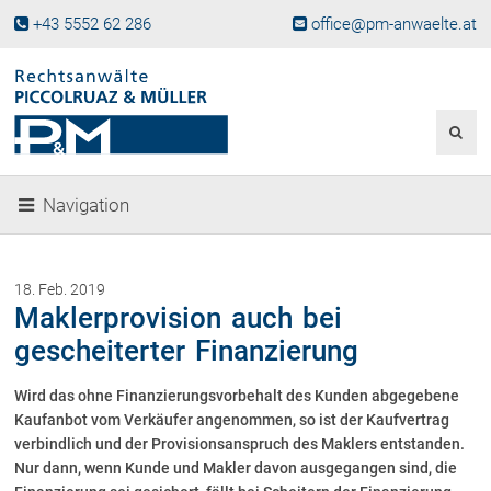
+43 5552 62 286
office@pm-anwaelte.at
Start
Fachgebiete
Gesellschaftsrecht, Wirtschaftsrecht
Gesellschaftsgründung &
Navigation
Beteiligungen
Unternehmensnachfolge
Gewerberecht, Betriebsanlagenrecht
18. Feb. 2019
Immobilienrecht, Bauträgerrecht
Maklerprovision auch bei
Ferienimmobilien in Vorarlberg
gescheiterter Finanzierung
Erbrecht
Wird das ohne Finanzierungsvorbehalt des Kunden abgegebene
Familienrecht und Scheidungen
Kaufanbot vom Verkäufer angenommen, so ist der Kaufvertrag
Prozessführung und
Schiedsgerichtsbarkeit
verbindlich und der Provisionsanspruch des Maklers entstanden.
Nur dann, wenn Kunde und Makler davon ausgegangen sind, die
Skiunfälle in Österreich