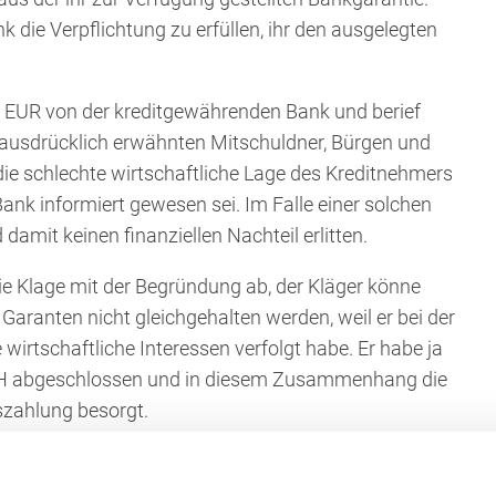
 die Verpflichtung zu erfüllen, ihr den ausgelegten
0 EUR von der kreditgewährenden Bank und berief
z ausdrücklich erwähnten Mitschuldner, Bürgen und
ie schlechte wirtschaftliche Lage des Kreditnehmers
nk informiert gewesen sei. Im Falle einer solchen
 damit keinen finanziellen Nachteil erlitten.
die Klage mit der Begründung ab, der Kläger könne
aranten nicht gleichgehalten werden, weil er bei der
wirtschaftliche Interessen verfolgt habe. Er habe ja
bH abgeschlossen und in diesem Zusammenhang die
szahlung besorgt.
ss der Kläger angesichts der Zielrichtung des
ie ein Mitschuldner, Bürge oder Garant. Leistet