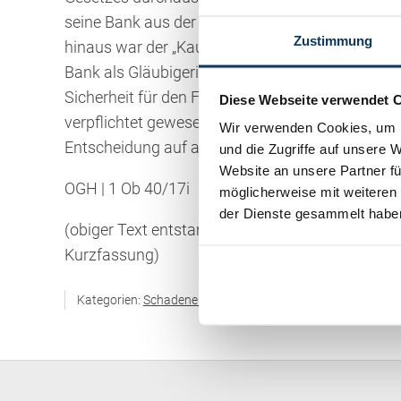
seine Bank aus der Bankgarantie, haftet er ih
Zustimmung
hinaus war der „Kaufvertrag“ lediglich Folge der 
Bank als Gläubigerin der GmbH ein Sicherungsmitt
Sicherheit für den Fall der Inanspruchnahme de
Diese Webseite verwendet 
verpflichtet gewesen, ihn auf die wirtschaftlic
Wir verwenden Cookies, um I
Entscheidung auf ausreichender Grundlage zu e
und die Zugriffe auf unsere 
Website an unsere Partner fü
OGH | 1 Ob 40/17i
möglicherweise mit weiteren
der Dienste gesammelt habe
(obiger Text entstammt teilweise oder gänzlich
Kurzfassung)
Kategorien:
Schadenersatz / Schmerzensgeld / Gewährlei