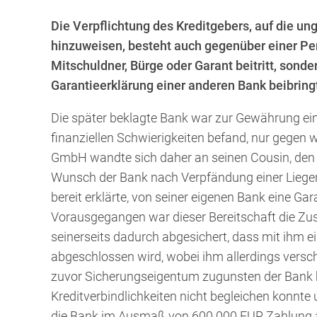
Die Verpflichtung des Kreditgebers, auf die un
hinzuweisen, besteht auch gegenüber einer Pers
Mitschuldner, Bürge oder Garant beitritt, sonder
Garantieerklärung einer anderen Bank beibring
Die später beklagte Bank war zur Gewährung eine
finanziellen Schwierigkeiten befand, nur gegen w
GmbH wandte sich daher an seinen Cousin, den 
Wunsch der Bank nach Verpfändung einer Liegensc
bereit erklärte, von seiner eigenen Bank eine G
Vorausgegangen war dieser Bereitschaft die Zus
seinerseits dadurch abgesichert, dass mit ihm 
abgeschlossen wird, wobei ihm allerdings vers
zuvor Sicherungseigentum zugunsten der Bank
Kreditverbindlichkeiten nicht begleichen konnte 
die Bank im Ausmaß von 600.000 EUR Zahlung au