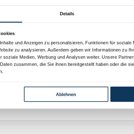
r gegenüber mit seinem gesamten Vermögen. Darüber
Details
grundsätzlich erklärten Bereitschaft des Klägers, der
el zur Verfügung zu stellen; er sollte ihm selbst nur
r Bankgarantie verschaffen. Die Bank wäre daher
Cookies
he Lage des Schuldners hinzuweisen, um ihm eine
nhalte und Anzeigen zu personalisieren, Funktionen für soziale
rmöglichen.
Website zu analysieren. Außerdem geben wir Informationen zu I
r soziale Medien, Werbung und Analysen weiter. Unsere Partner
 Daten zusammen, die Sie ihnen bereitgestellt haben oder die s
n.
 aus der vom OGH veröffentlichten Entscheidungs-
Ablehnen
stung