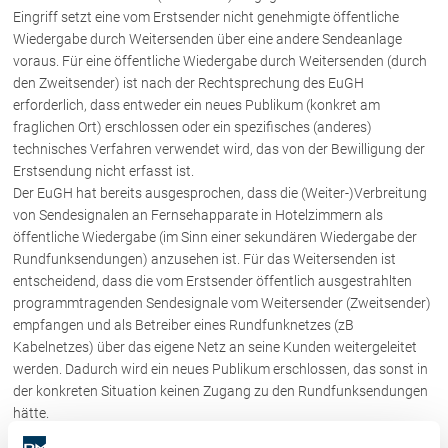
Schenkung von Immobilien
Eingriff setzt eine vom Erstsender nicht genehmigte öffentliche
Checklisten: Haus-, Wohnungs- und
Wiedergabe durch Weitersenden über eine andere Sendeanlage
Grundstückkauf
voraus. Für eine öffentliche Wiedergabe durch Weitersenden (durch
Checkliste: Immobilienertragssteuer
den Zweitsender) ist nach der Rechtsprechung des EuGH
erforderlich, dass entweder ein neues Publikum (konkret am
Checkliste: Mietvertrag
fraglichen Ort) erschlossen oder ein spezifisches (anderes)
Checkliste: GmbH-Gründung
technisches Verfahren verwendet wird, das von der Bewilligung der
Checkliste: Gewerbeanm. durch jur.
Erstsendung nicht erfasst ist.
Person
Der EuGH hat bereits ausgesprochen, dass die (Weiter-)Verbreitung
von Sendesignalen an Fernsehapparate in Hotelzimmern als
öffentliche Wiedergabe (im Sinn einer sekundären Wiedergabe der
Kontakt
Rundfunksendungen) anzusehen ist. Für das Weitersenden ist
entscheidend, dass die vom Erstsender öffentlich ausgestrahlten
programmtragenden Sendesignale vom Weitersender (Zweitsender)
empfangen und als Betreiber eines Rundfunknetzes (zB
Kabelnetzes) über das eigene Netz an seine Kunden weitergeleitet
werden. Dadurch wird ein neues Publikum erschlossen, das sonst in
der konkreten Situation keinen Zugang zu den Rundfunksendungen
hätte.