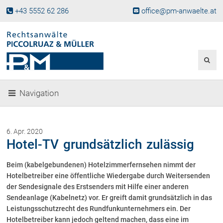
+43 5552 62 286
office@pm-anwaelte.at
Start
Fachgebiete
Gesellschaftsrecht, Wirtschaftsrecht
Gesellschaftsgründung &
Navigation
Beteiligungen
Unternehmensnachfolge
Gewerberecht, Betriebsanlagenrecht
6. Apr. 2020
Immobilienrecht, Bauträgerrecht
Hotel-TV grundsätzlich zulässig
Ferienimmobilien in Vorarlberg
Beim (kabelgebundenen) Hotelzimmerfernsehen nimmt der
Erbrecht
Hotelbetreiber eine öffentliche Wiedergabe durch Weitersenden
Familienrecht und Scheidungen
der Sendesignale des Erstsenders mit Hilfe einer anderen
Prozessführung und
Sendeanlage (Kabelnetz) vor. Er greift damit grundsätzlich in das
Schiedsgerichtsbarkeit
Leistungsschutzrecht des Rundfunkunternehmers ein. Der
Skiunfälle in Österreich
Hotelbetreiber kann jedoch geltend machen, dass eine im