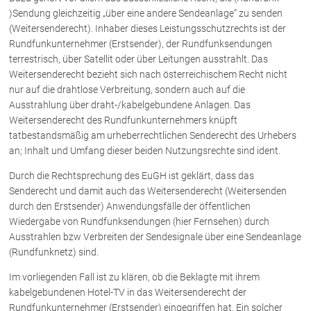
Rechtsnews
)Sendung gleichzeitig „über eine andere Sendeanlage“ zu senden
(Weitersenderecht). Inhaber dieses Leistungsschutzrechts ist der
Rundfunkunternehmer (Erstsender), der Rundfunksendungen
terrestrisch, über Satellit oder über Leitungen ausstrahlt. Das
Publikationen
Weitersenderecht bezieht sich nach österreichischem Recht nicht
Paragraphen & Mehr
nur auf die drahtlose Verbreitung, sondern auch auf die
Ausstrahlung über draht-/kabelgebundene Anlagen. Das
Medien
Weitersenderecht des Rundfunkunternehmers knüpft
Vorarlberg Online
tatbestandsmäßig am urheberrechtlichen Senderecht des Urhebers
NOVUM
an; Inhalt und Umfang dieser beiden Nutzungsrechte sind ident.
Fachliteratur
Durch die Rechtsprechung des EuGH ist geklärt, dass das
Senderecht und damit auch das Weitersenderecht (Weitersenden
durch den Erstsender) Anwendungsfälle der öffentlichen
FAQ
Wiedergabe von Rundfunksendungen (hier Fernsehen) durch
Ausstrahlen bzw Verbreiten der Sendesignale über eine Sendeanlage
Unternehmensnachfolge in der
Familie
(Rundfunknetz) sind.
Wichtige Vertragsklauseln bei Kauf-
Im vorliegenden Fall ist zu klären, ob die Beklagte mit ihrem
und Übergabeverträgen
kabelgebundenen Hotel-TV in das Weitersenderecht der
Check dein Recht/Erbrecht
Rundfunkunternehmer (Erstsender) eingegriffen hat. Ein solcher