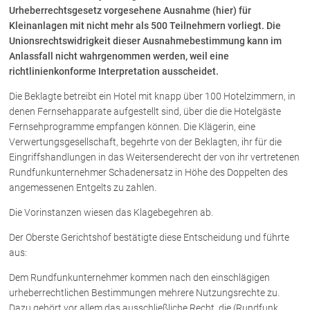
Urheberrechtsgesetz vorgesehene Ausnahme (hier) für
Kleinanlagen mit nicht mehr als 500 Teilnehmern vorliegt. Die
Über uns
Unionsrechtswidrigkeit dieser Ausnahmebestimmung kann im
Anlassfall nicht wahrgenommen werden, weil eine
Kanzleiteam
richtlinienkonforme Interpretation ausscheidet.
Netzwerk
Die Beklagte betreibt ein Hotel mit knapp über 100 Hotelzimmern, in
Download
denen Fernsehapparate aufgestellt sind, über die die Hotelgäste
Die Österreichischen Rechtsanwälte
Fernsehprogramme empfangen können. Die Klägerin, eine
Verwertungsgesellschaft, begehrte von der Beklagten, ihr für die
Eingriffshandlungen in das Weitersenderecht der von ihr vertretenen
Anwälte
Rundfunkunternehmer Schadenersatz in Höhe des Doppelten des
angemessenen Entgelts zu zahlen.
Dr. Stefan Müller
Die Vorinstanzen wiesen das Klagebegehren ab.
Dr. Petra Piccolruaz
Mag. Patrick Piccolruaz
Der Oberste Gerichtshof bestätigte diese Entscheidung und führte
Dr. Roland Piccolruaz †
aus:
Mag. Raphaela Klotz
Dem Rundfunkunternehmer kommen nach den einschlägigen
urheberrechtlichen Bestimmungen mehrere Nutzungsrechte zu.
Dazu gehört vor allem das ausschließliche Recht, die (Rundfunk