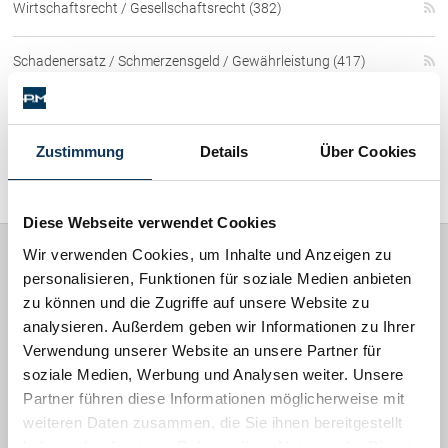
Wirtschaftsrecht / Gesellschaftsrecht (382)
Rechtsnews
Schadenersatz / Schmerzensgeld / Gewährleistung (417)
Publikationen
Familienrecht / Eherecht / Erbrecht (169)
Paragraphen & Mehr
Zustimmung
Details
Über Cookies
Medien
Sonstiges (478)
Vorarlberg Online
NOVUM
Diese Webseite verwendet Cookies
Fachliteratur
Wir verwenden Cookies, um Inhalte und Anzeigen zu
personalisieren, Funktionen für soziale Medien anbieten
Rechtsanwälte
zu können und die Zugriffe auf unsere Website zu
FAQ
PICCOLRUAZ & MÜLLER
analysieren. Außerdem geben wir Informationen zu Ihrer
Unternehmensnachfolge in der
Verwendung unserer Website an unsere Partner für
Werdenbergerstraße 38
Familie
soziale Medien, Werbung und Analysen weiter. Unsere
6700 Bludenz
Wichtige Vertragsklauseln bei Kauf-
Partner führen diese Informationen möglicherweise mit
Vorarlberg, Österreich
und Übergabeverträgen
weiteren Daten zusammen, die Sie ihnen bereitgestellt
Check dein Recht/Erbrecht
Tel.
+43 5552 62 286
haben oder die sie im Rahmen Ihrer Nutzung der Dienste