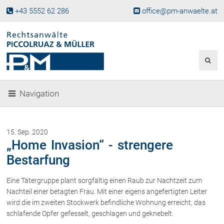
+43 5552 62 286
office@pm-anwaelte.at
Start
Fachgebiete
Gesellschaftsrecht, Wirtschaftsrecht
Gesellschaftsgründung &
Navigation
Beteiligungen
Unternehmensnachfolge
Gewerberecht, Betriebsanlagenrecht
15. Sep. 2020
Immobilienrecht, Bauträgerrecht
„Home Invasion“ - strengere
Ferienimmobilien in Vorarlberg
Bestarfung
Erbrecht
Eine Tätergruppe plant sorgfältig einen Raub zur Nachtzeit zum
Familienrecht und Scheidungen
Nachteil einer betagten Frau. Mit einer eigens angefertigten Leiter
Prozessführung und
Schiedsgerichtsbarkeit
wird die im zweiten Stockwerk befindliche Wohnung erreicht, das
schlafende Opfer gefesselt, geschlagen und geknebelt.
Skiunfälle in Österreich