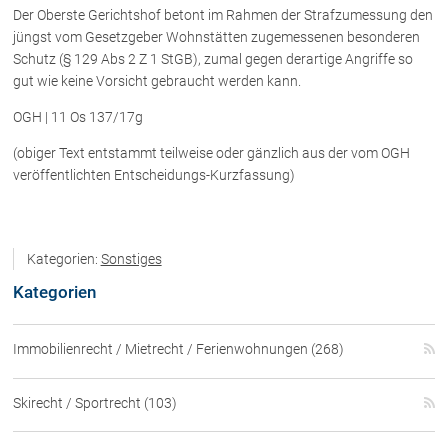
Der Oberste Gerichtshof betont im Rahmen der Strafzumessung den
jüngst vom Gesetzgeber Wohnstätten zugemessenen besonderen
Über uns
Schutz (§ 129 Abs 2 Z 1 StGB), zumal gegen derartige Angriffe so
gut wie keine Vorsicht gebraucht werden kann.
Kanzleiteam
OGH | 11 Os 137/17g
Netzwerk
Download
(obiger Text entstammt teilweise oder gänzlich aus der vom OGH
Die Österreichischen Rechtsanwälte
veröffentlichten Entscheidungs-Kurzfassung)
Anwälte
Kategorien:
Sonstiges
Dr. Stefan Müller
Kategorien
Dr. Petra Piccolruaz
Mag. Patrick Piccolruaz
Immobilienrecht / Mietrecht / Ferienwohnungen (268)
Dr. Roland Piccolruaz †
Mag. Raphaela Klotz
Skirecht / Sportrecht (103)