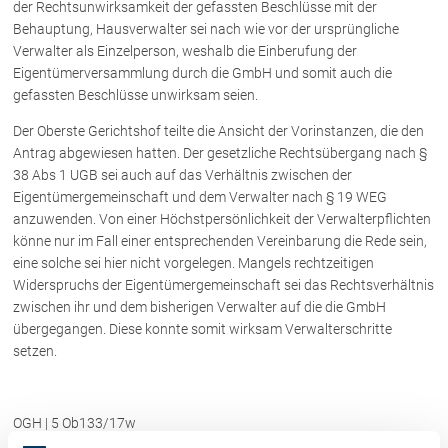
der Rechtsunwirksamkeit der gefassten Beschlüsse mit der
Rechtsnews
Behauptung, Hausverwalter sei nach wie vor der ursprüngliche
Verwalter als Einzelperson, weshalb die Einberufung der
Eigentümerversammlung durch die GmbH und somit auch die
Publikationen
gefassten Beschlüsse unwirksam seien.
Paragraphen & Mehr
Der Oberste Gerichtshof teilte die Ansicht der Vorinstanzen, die den
Antrag abgewiesen hatten. Der gesetzliche Rechtsübergang nach §
Medien
38 Abs 1 UGB sei auch auf das Verhältnis zwischen der
Vorarlberg Online
Eigentümergemeinschaft und dem Verwalter nach § 19 WEG
NOVUM
anzuwenden. Von einer Höchstpersönlichkeit der Verwalterpflichten
Fachliteratur
könne nur im Fall einer entsprechenden Vereinbarung die Rede sein,
eine solche sei hier nicht vorgelegen. Mangels rechtzeitigen
Widerspruchs der Eigentümergemeinschaft sei das Rechtsverhältnis
FAQ
zwischen ihr und dem bisherigen Verwalter auf die die GmbH
übergegangen. Diese konnte somit wirksam Verwalterschritte
Unternehmensnachfolge in der
setzen.
Familie
Wichtige Vertragsklauseln bei Kauf-
und Übergabeverträgen
OGH | 5 Ob133/17w
Check dein Recht/Erbrecht