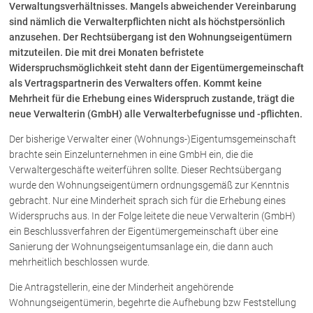
Verwaltungsverhältnisses. Mangels abweichender Vereinbarung
sind nämlich die Verwalterpflichten nicht als höchstpersönlich
anzusehen. Der Rechtsübergang ist den Wohnungseigentümern
Über uns
mitzuteilen. Die mit drei Monaten befristete
Kanzleiteam
Widerspruchsmöglichkeit steht dann der Eigentümergemeinschaft
Netzwerk
als Vertragspartnerin des Verwalters offen. Kommt keine
Mehrheit für die Erhebung eines Widerspruch zustande, trägt die
Download
neue Verwalterin (GmbH) alle Verwalterbefugnisse und -pflichten.
Die Österreichischen Rechtsanwälte
Der bisherige Verwalter einer (Wohnungs-)Eigentumsgemeinschaft
brachte sein Einzelunternehmen in eine GmbH ein, die die
Verwaltergeschäfte weiterführen sollte. Dieser Rechtsübergang
Anwälte
wurde den Wohnungseigentümern ordnungsgemäß zur Kenntnis
Dr. Stefan Müller
gebracht. Nur eine Minderheit sprach sich für die Erhebung eines
Dr. Petra Piccolruaz
Widerspruchs aus. In der Folge leitete die neue Verwalterin (GmbH)
ein Beschlussverfahren der Eigentümergemeinschaft über eine
Mag. Patrick Piccolruaz
Sanierung der Wohnungseigentumsanlage ein, die dann auch
Dr. Roland Piccolruaz †
mehrheitlich beschlossen wurde.
Mag. Raphaela Klotz
Die Antragstellerin, eine der Minderheit angehörende
Wohnungseigentümerin, begehrte die Aufhebung bzw Feststellung