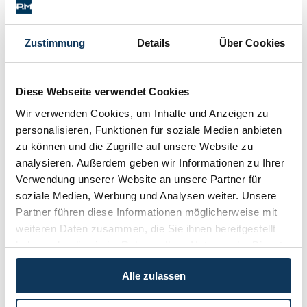
Schenkung von Immobilien
(obiger Text entstammt teilweise oder gänzlich aus der vom OGH
veröffentlichten Entscheidungs-Kurzfassung)
Checklisten: Haus-, Wohnungs- und
Grundstückkauf
Zustimmung
Details
Über Cookies
Checkliste: Immobilienertragssteuer
Kategorien:
Immobilienrecht / Mietrecht / Ferienwohnungen
Checkliste: Mietvertrag
Kategorien
Diese Webseite verwendet Cookies
Checkliste: GmbH-Gründung
Checkliste: Gewerbeanm. durch jur.
Wir verwenden Cookies, um Inhalte und Anzeigen zu
Immobilienrecht / Mietrecht / Ferienwohnungen (268)
Person
personalisieren, Funktionen für soziale Medien anbieten
zu können und die Zugriffe auf unsere Website zu
Skirecht / Sportrecht (103)
analysieren. Außerdem geben wir Informationen zu Ihrer
Kontakt
Verwendung unserer Website an unsere Partner für
Wirtschaftsrecht / Gesellschaftsrecht (382)
soziale Medien, Werbung und Analysen weiter. Unsere
Partner führen diese Informationen möglicherweise mit
Schadenersatz / Schmerzensgeld / Gewährleistung (417)
weiteren Daten zusammen, die Sie ihnen bereitgestellt
haben oder die sie im Rahmen Ihrer Nutzung der Dienste
gesammelt haben.
Familienrecht / Eherecht / Erbrecht (169)
Alle zulassen
Sonstiges (478)