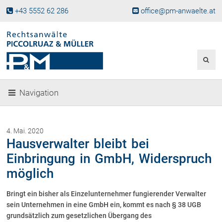
+43 5552 62 286
office@pm-anwaelte.at
Start
Fachgebiete
Gesellschaftsrecht, Wirtschaftsrecht
Gesellschaftsgründung &
Navigation
Beteiligungen
Unternehmensnachfolge
Gewerberecht, Betriebsanlagenrecht
4. Mai. 2020
Immobilienrecht, Bauträgerrecht
Hausverwalter bleibt bei
Ferienimmobilien in Vorarlberg
Einbringung in GmbH, Widerspruch
Erbrecht
möglich
Familienrecht und Scheidungen
Prozessführung und
Bringt ein bisher als Einzelunternehmer fungierender Verwalter
Schiedsgerichtsbarkeit
sein Unternehmen in eine GmbH ein, kommt es nach § 38 UGB
Skiunfälle in Österreich
grundsätzlich zum gesetzlichen Übergang des