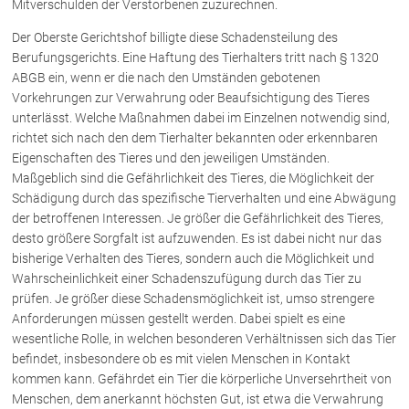
Mitverschulden der Verstorbenen zuzurechnen.
Rechtsnews
Der Oberste Gerichtshof billigte diese Schadensteilung des
Berufungsgerichts. Eine Haftung des Tierhalters tritt nach § 1320
ABGB ein, wenn er die nach den Umständen gebotenen
Publikationen
Vorkehrungen zur Verwahrung oder Beaufsichtigung des Tieres
Paragraphen & Mehr
unterlässt. Welche Maßnahmen dabei im Einzelnen notwendig sind,
richtet sich nach den dem Tierhalter bekannten oder erkennbaren
Medien
Eigenschaften des Tieres und den jeweiligen Umständen.
Vorarlberg Online
Maßgeblich sind die Gefährlichkeit des Tieres, die Möglichkeit der
NOVUM
Schädigung durch das spezifische Tierverhalten und eine Abwägung
Fachliteratur
der betroffenen Interessen. Je größer die Gefährlichkeit des Tieres,
desto größere Sorgfalt ist aufzuwenden. Es ist dabei nicht nur das
bisherige Verhalten des Tieres, sondern auch die Möglichkeit und
Wahrscheinlichkeit einer Schadenszufügung durch das Tier zu
FAQ
prüfen. Je größer diese Schadensmöglichkeit ist, umso strengere
Unternehmensnachfolge in der
Anforderungen müssen gestellt werden. Dabei spielt es eine
Familie
wesentliche Rolle, in welchen besonderen Verhältnissen sich das Tier
Wichtige Vertragsklauseln bei Kauf-
befindet, insbesondere ob es mit vielen Menschen in Kontakt
und Übergabeverträgen
kommen kann. Gefährdet ein Tier die körperliche Unversehrtheit von
Check dein Recht/Erbrecht
Menschen, dem anerkannt höchsten Gut, ist etwa die Verwahrung