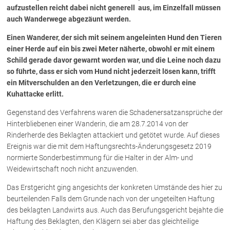
aufzustellen reicht dabei nicht generell aus, im Einzelfall müssen
auch Wanderwege abgezäunt werden.
Über uns
Einen Wanderer, der sich mit seinem angeleinten Hund den Tieren
Kanzleiteam
einer Herde auf ein bis zwei Meter näherte, obwohl er mit einem
Schild gerade davor gewarnt worden war, und die Leine noch dazu
Netzwerk
so führte, dass er sich vom Hund nicht jederzeit lösen kann, trifft
Download
ein Mitverschulden an den Verletzungen, die er durch eine
Die Österreichischen Rechtsanwälte
Kuhattacke erlitt.
Gegenstand des Verfahrens waren die Schadenersatzansprüche der
Hinterbliebenen einer Wanderin, die am 28.7.2014 von der
Anwälte
Rinderherde des Beklagten attackiert und getötet wurde. Auf dieses
Dr. Stefan Müller
Ereignis war die mit dem Haftungsrechts-Änderungsgesetz 2019
normierte Sonderbestimmung für die Halter in der Alm- und
Dr. Petra Piccolruaz
Weidewirtschaft noch nicht anzuwenden.
Mag. Patrick Piccolruaz
Dr. Roland Piccolruaz †
Das Erstgericht ging angesichts der konkreten Umstände des hier zu
beurteilenden Falls dem Grunde nach von der ungeteilten Haftung
Mag. Raphaela Klotz
des beklagten Landwirts aus. Auch das Berufungsgericht bejahte die
Haftung des Beklagten, den Klägern sei aber das gleichteilige