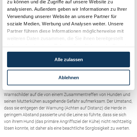
zu können und die Zugriffe auf unsere Website zu
Arbeitstage im Jahr) ist zumutbar und belastet die im allgemeinen
analysieren. Außerdem geben wir Informationen zu Ihrer
Interesse liegende Beweidung von Almflächen nicht unbillig.
Verwendung unserer Website an unsere Partner für
Auch die Annahme eines gleichteiligen Mitverschuldens der
soziale Medien, Werbung und Analysen weiter. Unsere
Verstorbenen hält sich im Rahmen der Rechtsprechung des
Partner führen diese Informationen möglicherweise mit
Obersten Gerichtshofs. Die Wanderin ging mit ihrem Hund an der
weiteren Daten zusammen, die Sie ihnen bereitgestellt
Herde des Beklagten in einem Abstand von 1 bis 2 m (zu der am
haben oder die sie im Rahmen Ihrer Nutzung der Dienste
nächsten stehenden Kuh) vorbei. Den Hund führte sie mit einer Leine,
gesammelt haben.
die sie um ihre Hüfte geschlungen und mit einem Karabiner so fixiert
Alle zulassen
hatte, dass es ihr nach Beginn des Angriffs nicht mehr möglich war,
diese zu lösen. Als Hundehalterin hätte sie schon grundsätzlich über
die mit dem Halten von Hunden typischerweise ausgehenden
Ablehnen
Gefahren Bescheid wissen und sich dementsprechend verhalten
müssen. Überdies machten auch die vom Beklagten angebrachten
Warnschilder auf die von einem Zusammentreffen von Hunden und
seinen Mutterkühen ausgehende Gefahr aufmerksam. Der Umstand,
dass sie entgegen der Warnung (Achten auf Distanz) die Herde in
geringem Abstand passierte und die Leine so führte, dass sie sich
von ihrem Hund (das primäre Angriffsziel der Kühe) nicht rechtzeitig
lösen konnte, ist daher als eine beachtliche Sorglosigkeit zu werten.