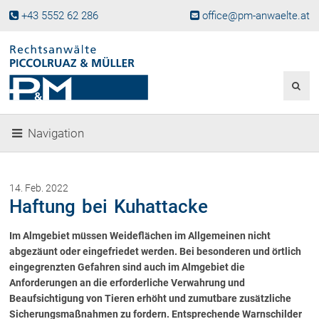
+43 5552 62 286
office@pm-anwaelte.at
Start
Fachgebiete
Gesellschaftsrecht, Wirtschaftsrecht
Gesellschaftsgründung &
Navigation
Beteiligungen
Unternehmensnachfolge
Gewerberecht, Betriebsanlagenrecht
14. Feb. 2022
Immobilienrecht, Bauträgerrecht
Haftung bei Kuhattacke
Ferienimmobilien in Vorarlberg
Im Almgebiet müssen Weideflächen im Allgemeinen nicht
Erbrecht
abgezäunt oder eingefriedet werden. Bei besonderen und örtlich
Familienrecht und Scheidungen
eingegrenzten Gefahren sind auch im Almgebiet die
Prozessführung und
Anforderungen an die erforderliche Verwahrung und
Schiedsgerichtsbarkeit
Beaufsichtigung von Tieren erhöht und zumutbare zusätzliche
Skiunfälle in Österreich
Sicherungsmaßnahmen zu fordern. Entsprechende Warnschilder