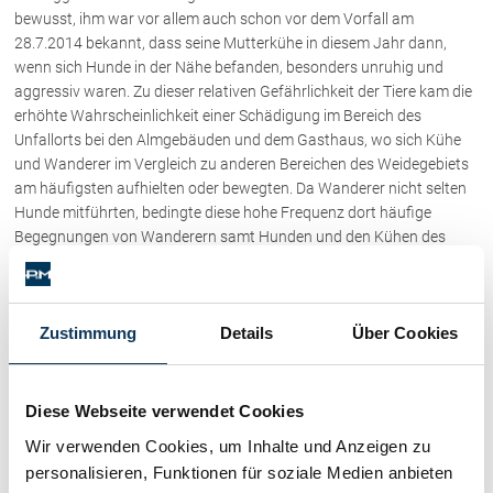
bewusst, ihm war vor allem auch schon vor dem Vorfall am
28.7.2014 bekannt, dass seine Mutterkühe in diesem Jahr dann,
wenn sich Hunde in der Nähe befanden, besonders unruhig und
aggressiv waren. Zu dieser relativen Gefährlichkeit der Tiere kam die
erhöhte Wahrscheinlichkeit einer Schädigung im Bereich des
Unfallorts bei den Almgebäuden und dem Gasthaus, wo sich Kühe
und Wanderer im Vergleich zu anderen Bereichen des Weidegebiets
am häufigsten aufhielten oder bewegten. Da Wanderer nicht selten
Hunde mitführten, bedingte diese hohe Frequenz dort häufige
Begegnungen von Wanderern samt Hunden und den Kühen des
Beklagten. Aus landwirtschaftlich-fachlicher Sicht ist es sinnvoll,
Wege in derart stark frequentierten Bereichen einzuzäunen. Schon
vor dem hier zu beurteilenden Angriff gab es auf der Alm des
Zustimmung
Details
Über Cookies
Beklagten zwei ähnliche Vorfälle. Diese Angriffe hätten nicht
stattgefunden, wenn sich im Bereich der Unfallstelle entlang der
Straße ein zweigliedriger Elektrozaun befunden hätte. Das Aufstellen
von Zäunen ist im Zusammenhang mit (anderen) Erfordernissen der
Diese Webseite verwendet Cookies
Almwirtschaft nicht ungewöhnlich, ein Elektrozaun in diesem
Wir verwenden Cookies, um Inhalte und Anzeigen zu
Bereich des Weidegebiets beeinträchtigt den Betrieb auch nicht. Der
personalisieren, Funktionen für soziale Medien anbieten
dafür notwendige Aufwand (218,80 EUR für Material und zwei