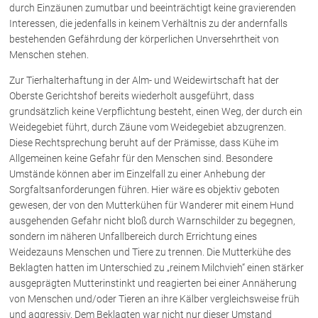
Schenkung von Immobilien
durch Einzäunen zumutbar und beeinträchtigt keine gravierenden
Interessen, die jedenfalls in keinem Verhältnis zu der andernfalls
Checklisten: Haus-, Wohnungs- und
Grundstückkauf
bestehenden Gefährdung der körperlichen Unversehrtheit von
Menschen stehen.
Checkliste: Immobilienertragssteuer
Checkliste: Mietvertrag
Zur Tierhalterhaftung in der Alm- und Weidewirtschaft hat der
Checkliste: GmbH-Gründung
Oberste Gerichtshof bereits wiederholt ausgeführt, dass
grundsätzlich keine Verpflichtung besteht, einen Weg, der durch ein
Checkliste: Gewerbeanm. durch jur.
Person
Weidegebiet führt, durch Zäune vom Weidegebiet abzugrenzen.
Diese Rechtsprechung beruht auf der Prämisse, dass Kühe im
Allgemeinen keine Gefahr für den Menschen sind. Besondere
Umstände können aber im Einzelfall zu einer Anhebung der
Kontakt
Sorgfaltsanforderungen führen. Hier wäre es objektiv geboten
gewesen, der von den Mutterkühen für Wanderer mit einem Hund
ausgehenden Gefahr nicht bloß durch Warnschilder zu begegnen,
sondern im näheren Unfallbereich durch Errichtung eines
Weidezauns Menschen und Tiere zu trennen. Die Mutterkühe des
Beklagten hatten im Unterschied zu „reinem Milchvieh“ einen stärker
ausgeprägten Mutterinstinkt und reagierten bei einer Annäherung
von Menschen und/oder Tieren an ihre Kälber vergleichsweise früh
und aggressiv. Dem Beklagten war nicht nur dieser Umstand