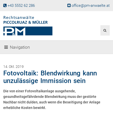
+43 5552 62 286
office@pm-anwaelte.at
Start
Fachgebiete
Gesellschaftsrecht, Wirtschaftsrecht
Gesellschaftsgründung &
Navigation
Beteiligungen
Unternehmensnachfolge
Gewerberecht, Betriebsanlagenrecht
14. Okt. 2019
Immobilienrecht, Bauträgerrecht
Fotovoltaik: Blendwirkung kann
Ferienimmobilien in Vorarlberg
unzulässige Immission sein
Erbrecht
Die von einer Fotovoltaikanlage ausgehende,
Familienrecht und Scheidungen
gesundheitsgefährdende Blendwirkung muss der gestörte
Prozessführung und
Schiedsgerichtsbarkeit
Nachbar nicht dulden, auch wenn die Beseitigung der Anlage
erhebliche Kosten bewirkt.
Skiunfälle in Österreich