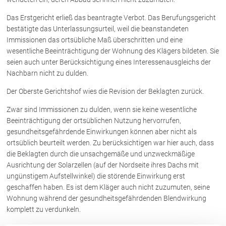
Rechtsnews
Das Erstgericht erließ das beantragte Verbot. Das Berufungsgericht
bestätigte das Unterlassungsurteil, weil die beanstandeten
Immissionen das ortsübliche Maß überschritten und eine
Publikationen
wesentliche Beeinträchtigung der Wohnung des Klägers bildeten. Sie
seien auch unter Berücksichtigung eines Interessenausgleichs der
Paragraphen & Mehr
Nachbarn nicht zu dulden.
Medien
Der Oberste Gerichtshof wies die Revision der Beklagten zurück.
Vorarlberg Online
NOVUM
Zwar sind Immissionen zu dulden, wenn sie keine wesentliche
Fachliteratur
Beeinträchtigung der ortsüblichen Nutzung hervorrufen,
gesundheitsgefährdende Einwirkungen können aber nicht als
ortsüblich beurteilt werden. Zu berücksichtigen war hier auch, dass
die Beklagten durch die unsachgemäße und unzweckmäßige
FAQ
Ausrichtung der Solarzellen (auf der Nordseite ihres Dachs mit
Unternehmensnachfolge in der
ungünstigem Aufstellwinkel) die störende Einwirkung erst
Familie
geschaffen haben. Es ist dem Kläger auch nicht zuzumuten, seine
Wichtige Vertragsklauseln bei Kauf-
Wohnung während der gesundheitsgefährdenden Blendwirkung
und Übergabeverträgen
komplett zu verdunkeln.
Check dein Recht/Erbrecht