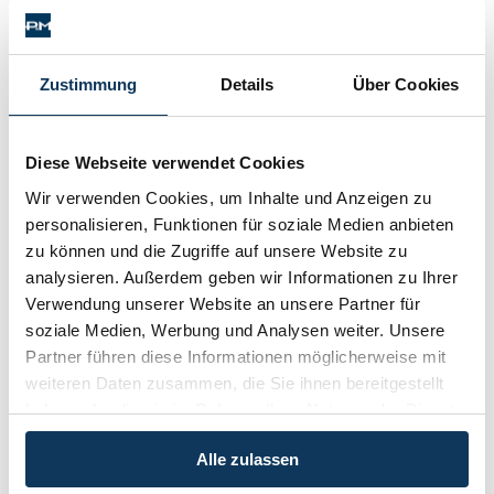
OGH | 4 Ob 43/16a
Schenkung von Immobilien
Checklisten: Haus-, Wohnungs- und
(obiger Text teilweise oder gänzlich aus der vom OGH
Grundstückkauf
veröffentlichten Kurzfassung)
Zustimmung
Details
Über Cookies
Checkliste: Immobilienertragssteuer
Checkliste: Mietvertrag
Kategorien:
Immobilienrecht / Mietrecht / Ferienwohnungen
Checkliste: GmbH-Gründung
Kategorien
Diese Webseite verwendet Cookies
Checkliste: Gewerbeanm. durch jur.
Person
Wir verwenden Cookies, um Inhalte und Anzeigen zu
Immobilienrecht / Mietrecht / Ferienwohnungen (268)
personalisieren, Funktionen für soziale Medien anbieten
zu können und die Zugriffe auf unsere Website zu
Kontakt
analysieren. Außerdem geben wir Informationen zu Ihrer
Skirecht / Sportrecht (103)
Verwendung unserer Website an unsere Partner für
soziale Medien, Werbung und Analysen weiter. Unsere
Wirtschaftsrecht / Gesellschaftsrecht (382)
Partner führen diese Informationen möglicherweise mit
weiteren Daten zusammen, die Sie ihnen bereitgestellt
Schadenersatz / Schmerzensgeld / Gewährleistung (417)
haben oder die sie im Rahmen Ihrer Nutzung der Dienste
gesammelt haben.
Familienrecht / Eherecht / Erbrecht (169)
Alle zulassen