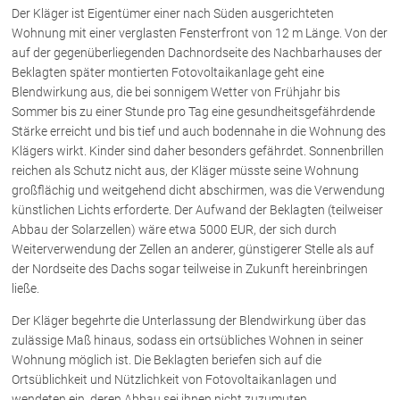
Der Kläger ist Eigentümer einer nach Süden ausgerichteten
Wohnung mit einer verglasten Fensterfront von 12 m Länge. Von der
Über uns
auf der gegenüberliegenden Dachnordseite des Nachbarhauses der
Beklagten später montierten Fotovoltaikanlage geht eine
Kanzleiteam
Blendwirkung aus, die bei sonnigem Wetter von Frühjahr bis
Netzwerk
Sommer bis zu einer Stunde pro Tag eine gesundheitsgefährdende
Download
Stärke erreicht und bis tief und auch bodennahe in die Wohnung des
Klägers wirkt. Kinder sind daher besonders gefährdet. Sonnenbrillen
Die Österreichischen Rechtsanwälte
reichen als Schutz nicht aus, der Kläger müsste seine Wohnung
großflächig und weitgehend dicht abschirmen, was die Verwendung
künstlichen Lichts erforderte. Der Aufwand der Beklagten (teilweiser
Anwälte
Abbau der Solarzellen) wäre etwa 5000 EUR, der sich durch
Weiterverwendung der Zellen an anderer, günstigerer Stelle als auf
Dr. Stefan Müller
der Nordseite des Dachs sogar teilweise in Zukunft hereinbringen
Dr. Petra Piccolruaz
ließe.
Mag. Patrick Piccolruaz
Der Kläger begehrte die Unterlassung der Blendwirkung über das
Dr. Roland Piccolruaz †
zulässige Maß hinaus, sodass ein ortsübliches Wohnen in seiner
Mag. Raphaela Klotz
Wohnung möglich ist. Die Beklagten beriefen sich auf die
Ortsüblichkeit und Nützlichkeit von Fotovoltaikanlagen und
wendeten ein, deren Abbau sei ihnen nicht zuzumuten.