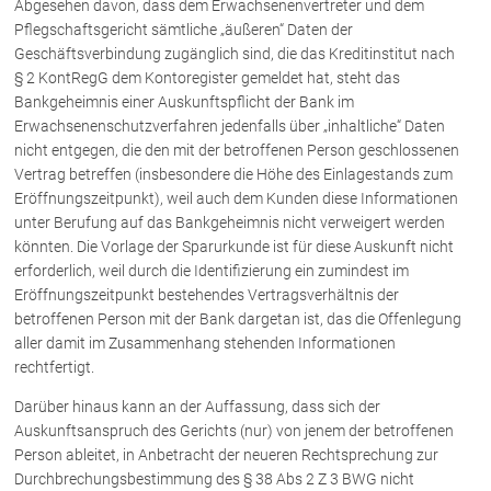
Abgesehen davon, dass dem Erwachsenenvertreter und dem
Rechtsnews
Pflegschaftsgericht sämtliche „äußeren“ Daten der
Geschäftsverbindung zugänglich sind, die das Kreditinstitut nach
§ 2 KontRegG dem Kontoregister gemeldet hat, steht das
Publikationen
Bankgeheimnis einer Auskunftspflicht der Bank im
Erwachsenenschutzverfahren jedenfalls über „inhaltliche“ Daten
Paragraphen & Mehr
nicht entgegen, die den mit der betroffenen Person geschlossenen
Medien
Vertrag betreffen (insbesondere die Höhe des Einlagestands zum
Eröffnungszeitpunkt), weil auch dem Kunden diese Informationen
Vorarlberg Online
unter Berufung auf das Bankgeheimnis nicht verweigert werden
NOVUM
könnten. Die Vorlage der Sparurkunde ist für diese Auskunft nicht
Fachliteratur
erforderlich, weil durch die Identifizierung ein zumindest im
Eröffnungszeitpunkt bestehendes Vertragsverhältnis der
betroffenen Person mit der Bank dargetan ist, das die Offenlegung
FAQ
aller damit im Zusammenhang stehenden Informationen
rechtfertigt.
Unternehmensnachfolge in der
Familie
Darüber hinaus kann an der Auffassung, dass sich der
Wichtige Vertragsklauseln bei Kauf-
Auskunftsanspruch des Gerichts (nur) von jenem der betroffenen
und Übergabeverträgen
Person ableitet, in Anbetracht der neueren Rechtsprechung zur
Check dein Recht/Erbrecht
Durchbrechungsbestimmung des § 38 Abs 2 Z 3 BWG nicht