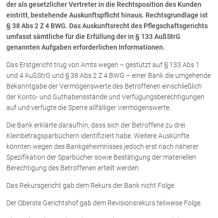
der als gesetzlicher Vertreter in die Rechtsposition des Kunden
eintritt, bestehende Auskunftspflicht hinaus. Rechtsgrundlage ist
§ 38 Abs 2 Z 4 BWG. Das Auskunftsrecht des Pflegschaftsgerichts
Über uns
umfasst sämtliche für die Erfüllung der in § 133 AußStrG
Kanzleiteam
genannten Aufgaben erforderlichen Informationen.
Netzwerk
Das Erstgericht trug von Amts wegen – gestützt auf § 133 Abs 1
Download
und 4 AußStrG und § 38 Abs 2 Z 4 BWG – einer Bank die umgehende
Die Österreichischen Rechtsanwälte
Bekanntgabe der Vermögenswerte des Betroffenen einschließlich
der Konto- und Guthabensstände und Verfügungsberechtigungen
auf und verfügte die Sperre allfälliger Vermögenswerte.
Anwälte
Die Bank erklärte daraufhin, dass sich der Betroffene zu drei
Kleinbetragsparbüchern identifiziert habe. Weitere Auskünfte
Dr. Stefan Müller
könnten wegen des Bankgeheimnisses jedoch erst nach näherer
Dr. Petra Piccolruaz
Spezifikation der Sparbücher sowie Bestätigung der materiellen
Mag. Patrick Piccolruaz
Berechtigung des Betroffenen erteilt werden.
Dr. Roland Piccolruaz †
Das Rekursgericht gab dem Rekurs der Bank nicht Folge.
Mag. Raphaela Klotz
Der Oberste Gerichtshof gab dem Revisionsrekurs teilweise Folge.