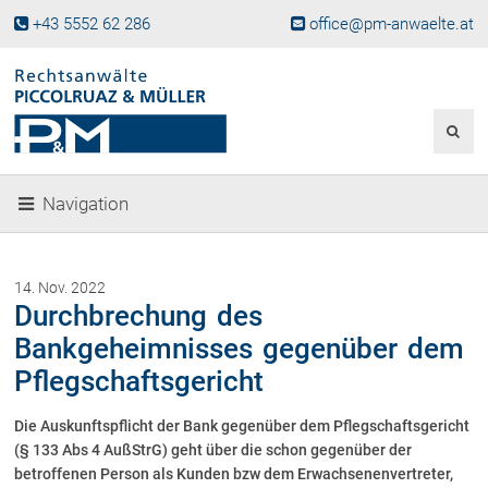
+43 5552 62 286
office@pm-anwaelte.at
Start
Fachgebiete
Gesellschaftsrecht, Wirtschaftsrecht
Gesellschaftsgründung &
Navigation
Beteiligungen
Unternehmensnachfolge
Gewerberecht, Betriebsanlagenrecht
14. Nov. 2022
Immobilienrecht, Bauträgerrecht
Durchbrechung des
Ferienimmobilien in Vorarlberg
Bankgeheimnisses gegenüber dem
Erbrecht
Pflegschaftsgericht
Familienrecht und Scheidungen
Prozessführung und
Die Auskunftspflicht der Bank gegenüber dem Pflegschaftsgericht
Schiedsgerichtsbarkeit
(§ 133 Abs 4 AußStrG) geht über die schon gegenüber der
Skiunfälle in Österreich
betroffenen Person als Kunden bzw dem Erwachsenenvertreter,