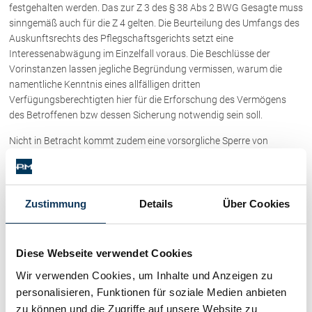
Schenkung von Immobilien
festgehalten werden. Das zur Z 3 des § 38 Abs 2 BWG Gesagte muss
sinngemäß auch für die Z 4 gelten. Die Beurteilung des Umfangs des
Checklisten: Haus-, Wohnungs- und
Grundstückkauf
Auskunftsrechts des Pflegschaftsgerichts setzt eine
Interessenabwägung im Einzelfall voraus. Die Beschlüsse der
Checkliste: Immobilienertragssteuer
Vorinstanzen lassen jegliche Begründung vermissen, warum die
Checkliste: Mietvertrag
namentliche Kenntnis eines allfälligen dritten
Checkliste: GmbH-Gründung
Verfügungsberechtigten hier für die Erforschung des Vermögens
Checkliste: Gewerbeanm. durch jur.
des Betroffenen bzw dessen Sicherung notwendig sein soll.
Person
Nicht in Betracht kommt zudem eine vorsorgliche Sperre von
Vermögenswerten, die nicht (mehr) eindeutig dem Betroffenen
zugeordnet werden können, weil im Rahmen der
Kontakt
Vermögenssicherung grundsätzlich nicht in Rechte Dritter
eingegriffen werden darf. Im Zweifel muss ein
Zustimmung
Details
Über Cookies
Kraftloserklärungsverfahren eingeleitet werden. Der angefochtene
Beschluss wurde daher nur in dem Umfang bestätigt, in dem die
Auskunft konkret der Erforschung und Sicherung des Vermögens
Diese Webseite verwendet Cookies
des Betroffenen durch das Pflegschaftsgericht dient.
Wir verwenden Cookies, um Inhalte und Anzeigen zu
OGH | 8 Ob 120/20k
personalisieren, Funktionen für soziale Medien anbieten
zu können und die Zugriffe auf unsere Website zu