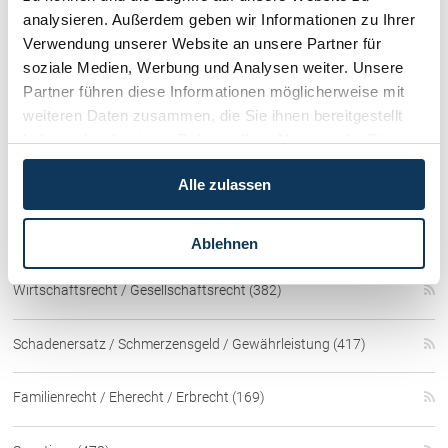
(obiger Text entstammt teilweise oder gänzlich aus der vom OGH
analysieren. Außerdem geben wir Informationen zu Ihrer
veröffentlichten Entscheidungs-Kurzfassung Hervorhebungen
Verwendung unserer Website an unsere Partner für
bisweilen von uns)
soziale Medien, Werbung und Analysen weiter. Unsere
Partner führen diese Informationen möglicherweise mit
Kategorien:
Wirtschaftsrecht / Gesellschaftsrecht
weiteren Daten zusammen, die Sie ihnen bereitgestellt
Kategorien
haben oder die sie im Rahmen Ihrer Nutzung der Dienste
gesammelt haben.
Immobilienrecht / Mietrecht / Ferienwohnungen (268)
Alle zulassen
Skirecht / Sportrecht (103)
Ablehnen
Wirtschaftsrecht / Gesellschaftsrecht (382)
Schadenersatz / Schmerzensgeld / Gewährleistung (417)
Familienrecht / Eherecht / Erbrecht (169)