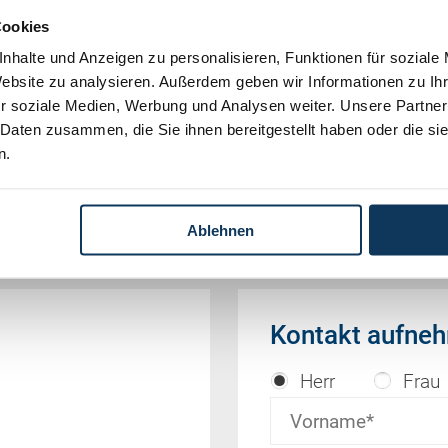
Cookies
nhalte und Anzeigen zu personalisieren, Funktionen für soziale
Website zu analysieren. Außerdem geben wir Informationen zu I
 aus der vom OGH veröffentlichten Entscheidungs-
r soziale Medien, Werbung und Analysen weiter. Unsere Partner
w. Kürzungen durch uns)
 Daten zusammen, die Sie ihnen bereitgestellt haben oder die s
n.
stung
Ablehnen
Kontakt aufne
Herr
Frau