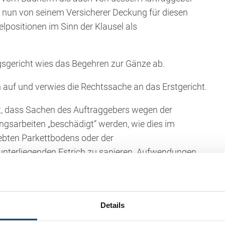
nun von seinem Versicherer Deckung für diesen
zelpositionen im Sinn der Klausel als
ngsgericht wies das Begehren zur Gänze ab.
 auf und verwies die Rechtssache an das Erstgericht.
t, dass Sachen des Auftraggebers wegen der
sarbeiten „beschädigt“ werden, wie dies im
lebten Parkettbodens oder der
unterliegenden Estrich zu sanieren. Aufwendungen
chbereitungsarbeiten sind hingegen aufgrund des
sind Sachverhältsergänzungen notwendig. Ausgehend
 bloß die Materialkosten, sondern auch der sonstige
Details
erungsdeckung umfasst (vgl auch die Entscheidung