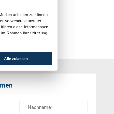
 Medien anbieten zu können
hrer Verwendung unserer
 führen diese Informationen
ie im Rahmen Ihrer Nutzung
Alle zulassen
hmen