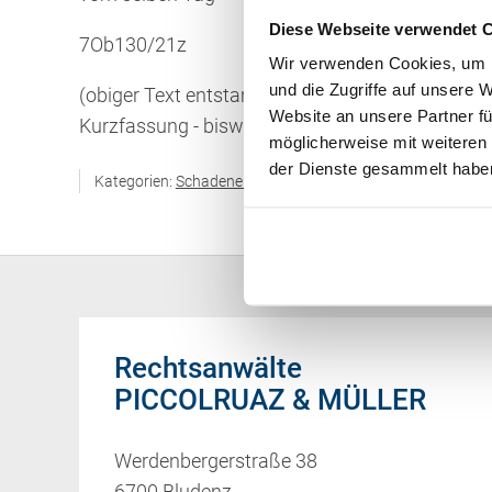
Diese Webseite verwendet 
7Ob130/21z
Wir verwenden Cookies, um I
und die Zugriffe auf unsere 
(obiger Text entstammt teilweise oder gänzlich
Website an unsere Partner fü
Kurzfassung - bisweilen mit Hervorhebungen bz
möglicherweise mit weiteren
der Dienste gesammelt habe
Kategorien:
Schadenersatz / Schmerzensgeld / Gewährlei
Rechtsanwälte
PICCOLRUAZ & MÜLLER
Werdenbergerstraße 38
6700 Bludenz