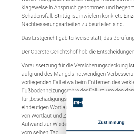
klageweise in Anspruch genommen und begehrt 
Schadensfall. Strittig ist, inwiefern konkrete Ein
Nachbesserungsarbeiten zu beurteilen sind.
Das Erstgericht gab teilweise statt, das Berufu
Der Oberste Gerichtshof hob die Entscheidungen
Voraussetzung für die Versicherungsdeckung is
aufgrund des Mangels notwendigen Verbesserung
vorliegenden Fall etwa beim Entfernen des verk
Fußbodenheizungsrohre der Fall ist, um den dar
für „beschädigungsfreie“ Vorbereitungs- und Na
eindeutigen Wortlauts nicht versichert. Dazu 
von Wortlaut und Zweck der Regelung sind nicht
Zustimmung
Aufwand zur Wiederherstellung von der Versich
vom selben Tag