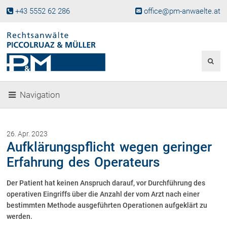
+43 5552 62 286
office@pm-anwaelte.at
Start
Fachgebiete
Gesellschaftsrecht, Wirtschaftsrecht
Gesellschaftsgründung &
Navigation
Beteiligungen
Unternehmensnachfolge
Gewerberecht, Betriebsanlagenrecht
26. Apr. 2023
Immobilienrecht, Bauträgerrecht
Aufklärungspflicht wegen geringer
Ferienimmobilien in Vorarlberg
Erfahrung des Operateurs
Erbrecht
Der Patient hat keinen Anspruch darauf, vor Durchführung des
Familienrecht und Scheidungen
operativen Eingriffs über die Anzahl der vom Arzt nach einer
Prozessführung und
Schiedsgerichtsbarkeit
bestimmten Methode ausgeführten Operationen aufgeklärt zu
werden.
Skiunfälle in Österreich