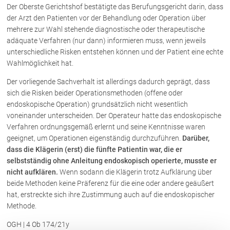
Rechtsnews
Der Oberste Gerichtshof bestätigte das Berufungsgericht darin, dass
der Arzt den Patienten vor der Behandlung oder Operation über
mehrere zur Wahl stehende diagnostische oder therapeutische
adäquate Verfahren (nur dann) informieren muss, wenn jeweils
Publikationen
unterschiedliche Risken entstehen können und der Patient eine echte
Wahlmöglichkeit hat.
Paragraphen & Mehr
Medien
Der vorliegende Sachverhalt ist allerdings dadurch geprägt, dass
sich die Risken beider Operationsmethoden (offene oder
Vorarlberg Online
endoskopische Operation) grundsätzlich nicht wesentlich
NOVUM
voneinander unterscheiden. Der Operateur hatte das endoskopische
Fachliteratur
Verfahren ordnungsgemäß erlernt und seine Kenntnisse waren
geeignet, um Operationen eigenständig durchzuführen.
Darüber,
dass die Klägerin (erst) die fünfte Patientin war, die er
FAQ
selbstständig ohne Anleitung endoskopisch operierte, musste er
nicht aufklären.
Wenn sodann die Klägerin trotz Aufklärung über
Unternehmensnachfolge in der
beide Methoden keine Präferenz für die eine oder andere geäußert
Familie
hat, erstreckte sich ihre Zustimmung auch auf die endoskopischer
Wichtige Vertragsklauseln bei Kauf-
und Übergabeverträgen
Methode.
Check dein Recht/Erbrecht
OGH | 4 Ob 174/21y