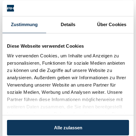
Schenkung von Immobilien
(obiger Text entstammt teilweise oder gänzlich aus der vom OGH
Checklisten: Haus-, Wohnungs- und
veröffentlichten Entscheidungs-Kurzfassung - bisweilen mit
Grundstückkauf
Hervorhebungen bzw. Kürzungen durch uns)
Checkliste: Immobilienertragssteuer
Zustimmung
Details
Über Cookies
Checkliste: Mietvertrag
Kategorien:
Schadenersatz / Schmerzensgeld / Gewährleistung
Checkliste: GmbH-Gründung
Kategorien
Diese Webseite verwendet Cookies
Checkliste: Gewerbeanm. durch jur.
Person
Wir verwenden Cookies, um Inhalte und Anzeigen zu
personalisieren, Funktionen für soziale Medien anbieten
Immobilienrecht / Mietrecht / Ferienwohnungen (268)
zu können und die Zugriffe auf unsere Website zu
Kontakt
analysieren. Außerdem geben wir Informationen zu Ihrer
Skirecht / Sportrecht (103)
Verwendung unserer Website an unsere Partner für
soziale Medien, Werbung und Analysen weiter. Unsere
Wirtschaftsrecht / Gesellschaftsrecht (382)
Partner führen diese Informationen möglicherweise mit
weiteren Daten zusammen, die Sie ihnen bereitgestellt
Schadenersatz / Schmerzensgeld / Gewährleistung (417)
haben oder die sie im Rahmen Ihrer Nutzung der Dienste
gesammelt haben.
Alle zulassen
Familienrecht / Eherecht / Erbrecht (169)