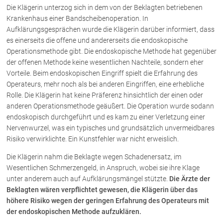
Die Klägerin unterzog sich in dem von der Beklagten betriebenen
Krankenhaus einer Bandscheibenoperation. In
Über uns
Aufklärungsgesprächen wurde die Klägerin darüber informiert, dass
es einerseits die offene und andererseits die endoskopische
Kanzleiteam
Operationsmethode gibt. Die endoskopische Methode hat gegenüber
Netzwerk
der offenen Methode keine wesentlichen Nachteile, sondern eher
Download
Vorteile. Beim endoskopischen Eingriff spielt die Erfahrung des
Operateurs, mehr noch als bei anderen Eingriffen, eine erhebliche
Die Österreichischen Rechtsanwälte
Rolle. Die Klägerin hat keine Präferenz hinsichtlich der einen oder
anderen Operationsmethode geäußert. Die Operation wurde sodann
endoskopisch durchgeführt und es kam zu einer Verletzung einer
Anwälte
Nervenwurzel, was ein typisches und grundsätzlich unvermeidbares
Risiko verwirklichte. Ein Kunstfehler war nicht erweislich.
Dr. Stefan Müller
Dr. Petra Piccolruaz
Die Klägerin nahm die Beklagte wegen Schadenersatz, im
Mag. Patrick Piccolruaz
Wesentlichen Schmerzengeld, in Anspruch, wobei sie ihre Klage
unter anderem auch auf Aufklärungsmängel stützte.
Die Ärzte der
Dr. Roland Piccolruaz †
Beklagten wären verpflichtet gewesen, die Klägerin über das
Mag. Raphaela Klotz
höhere Risiko wegen der geringen Erfahrung des Operateurs mit
der endoskopischen Methode aufzuklären.