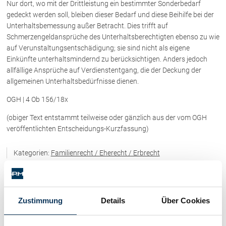
Nur dort, wo mit der Drittleistung ein bestimmter Sonderbedarf
Rechtsnews
gedeckt werden soll, bleiben dieser Bedarf und diese Beihilfe bei der
Unterhaltsbemessung außer Betracht. Dies trifft auf
Schmerzengeldansprüche des Unterhaltsberechtigten ebenso zu wie
Publikationen
auf Verunstaltungsentschädigung; sie sind nicht als eigene
Einkünfte unterhaltsmindernd zu berücksichtigen. Anders jedoch
Paragraphen & Mehr
allfällige Ansprüche auf Verdienstentgang, die der Deckung der
Medien
allgemeinen Unterhaltsbedürfnisse dienen.
Vorarlberg Online
OGH | 4 Ob 156/18x
NOVUM
(obiger Text entstammt teilweise oder gänzlich aus der vom OGH
Fachliteratur
veröffentlichten Entscheidungs-Kurzfassung)
Kategorien:
Familienrecht / Eherecht / Erbrecht
FAQ
Kategorien
Unternehmensnachfolge in der
Familie
Wichtige Vertragsklauseln bei Kauf-
Immobilienrecht / Mietrecht / Ferienwohnungen (268)
Zustimmung
Details
Über Cookies
und Übergabeverträgen
Check dein Recht/Erbrecht
Skirecht / Sportrecht (103)