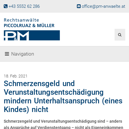
+43 5552 62 286
office@pm-anwaelte.at
Start
Fachgebiete
Gesellschaftsrecht, Wirtschaftsrecht
Gesellschaftsgründung &
Navigation
Beteiligungen
Unternehmensnachfolge
Gewerberecht, Betriebsanlagenrecht
18. Feb. 2021
Immobilienrecht, Bauträgerrecht
Schmerzensgeld und
Ferienimmobilien in Vorarlberg
Verunstaltungsentschädigung
Erbrecht
mindern Unterhaltsanspruch (eines
Familienrecht und Scheidungen
Kindes) nicht
Prozessführung und
Schiedsgerichtsbarkeit
Schmerzengeld und Verunstaltungsentschädigung sind – anders
Skiunfälle in Österreich
als Ansprüche auf Verdienstentgang – nicht als Eigeneinkommen