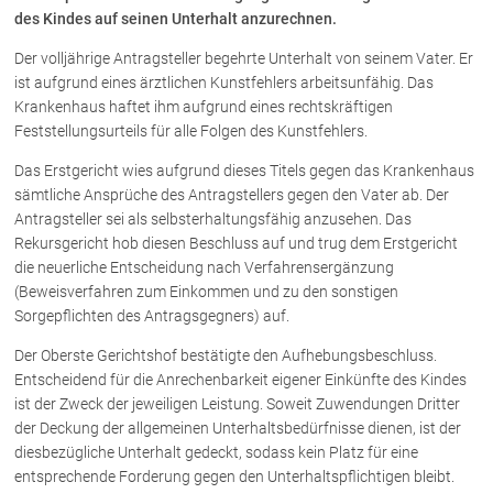
des Kindes auf seinen Unterhalt anzurechnen.
Der volljährige Antragsteller begehrte Unterhalt von seinem Vater. Er
Über uns
ist aufgrund eines ärztlichen Kunstfehlers arbeitsunfähig. Das
Kanzleiteam
Krankenhaus haftet ihm aufgrund eines rechtskräftigen
Netzwerk
Feststellungsurteils für alle Folgen des Kunstfehlers.
Download
Das Erstgericht wies aufgrund dieses Titels gegen das Krankenhaus
Die Österreichischen Rechtsanwälte
sämtliche Ansprüche des Antragstellers gegen den Vater ab. Der
Antragsteller sei als selbsterhaltungsfähig anzusehen. Das
Rekursgericht hob diesen Beschluss auf und trug dem Erstgericht
die neuerliche Entscheidung nach Verfahrensergänzung
Anwälte
(Beweisverfahren zum Einkommen und zu den sonstigen
Dr. Stefan Müller
Sorgepflichten des Antragsgegners) auf.
Dr. Petra Piccolruaz
Der Oberste Gerichtshof bestätigte den Aufhebungsbeschluss.
Mag. Patrick Piccolruaz
Entscheidend für die Anrechenbarkeit eigener Einkünfte des Kindes
Dr. Roland Piccolruaz †
ist der Zweck der jeweiligen Leistung. Soweit Zuwendungen Dritter
der Deckung der allgemeinen Unterhaltsbedürfnisse dienen, ist der
Mag. Raphaela Klotz
diesbezügliche Unterhalt gedeckt, sodass kein Platz für eine
entsprechende Forderung gegen den Unterhaltspflichtigen bleibt.