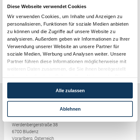
Schenkung von Immobilien
Diese Webseite verwendet Cookies
Checklisten: Haus-, Wohnungs- und
Grundstückkauf
Wir verwenden Cookies, um Inhalte und Anzeigen zu
Wirtschaftsrecht / Gesellschaftsrecht (382)
personalisieren, Funktionen für soziale Medien anbieten
Checkliste: Immobilienertragssteuer
zu können und die Zugriffe auf unsere Website zu
Schadenersatz / Schmerzensgeld / Gewährleistung (417)
Checkliste: Mietvertrag
analysieren. Außerdem geben wir Informationen zu Ihrer
Checkliste: GmbH-Gründung
Verwendung unserer Website an unsere Partner für
Familienrecht / Eherecht / Erbrecht (169)
Checkliste: Gewerbeanm. durch jur.
soziale Medien, Werbung und Analysen weiter. Unsere
Person
Partner führen diese Informationen möglicherweise mit
Sonstiges (478)
weiteren Daten zusammen, die Sie ihnen bereitgestellt
haben oder die sie im Rahmen Ihrer Nutzung der Dienste
Kontakt
gesammelt haben.
Alle zulassen
Rechtsanwälte
Ablehnen
PICCOLRUAZ & MÜLLER
Werdenbergerstraße 38
6700 Bludenz
Vorarlberg, Österreich