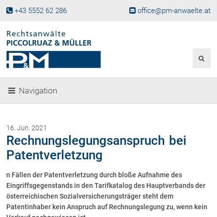
+43 5552 62 286
office@pm-anwaelte.at
Start
Fachgebiete
Gesellschaftsrecht, Wirtschaftsrecht
Gesellschaftsgründung &
Navigation
Beteiligungen
Unternehmensnachfolge
Gewerberecht, Betriebsanlagenrecht
16. Jun. 2021
Immobilienrecht, Bauträgerrecht
Rechnungslegungsanspruch bei
Ferienimmobilien in Vorarlberg
Patentverletzung
Erbrecht
n Fällen der Patentverletzung durch bloße Aufnahme des
Familienrecht und Scheidungen
Eingriffsgegenstands in den Tarifkatalog des Hauptverbands der
Prozessführung und
Schiedsgerichtsbarkeit
österreichischen Sozialversicherungsträger steht dem
Patentinhaber kein Anspruch auf Rechnungslegung zu, wenn kein
Skiunfälle in Österreich