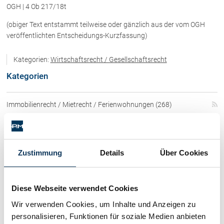
Rechtsnews
OGH | 4 Ob 217/18t
(obiger Text entstammt teilweise oder gänzlich aus der vom OGH
veröffentlichten Entscheidungs-Kurzfassung)
Publikationen
Kategorien:
Wirtschaftsrecht / Gesellschaftsrecht
Paragraphen & Mehr
Kategorien
Medien
Vorarlberg Online
Immobilienrecht / Mietrecht / Ferienwohnungen (268)
NOVUM
Fachliteratur
Skirecht / Sportrecht (103)
Zustimmung
Details
Über Cookies
FAQ
Wirtschaftsrecht / Gesellschaftsrecht (382)
Unternehmensnachfolge in der
Familie
Schadenersatz / Schmerzensgeld / Gewährleistung (417)
Diese Webseite verwendet Cookies
Wichtige Vertragsklauseln bei Kauf-
und Übergabeverträgen
Wir verwenden Cookies, um Inhalte und Anzeigen zu
Familienrecht / Eherecht / Erbrecht (169)
Check dein Recht/Erbrecht
personalisieren, Funktionen für soziale Medien anbieten