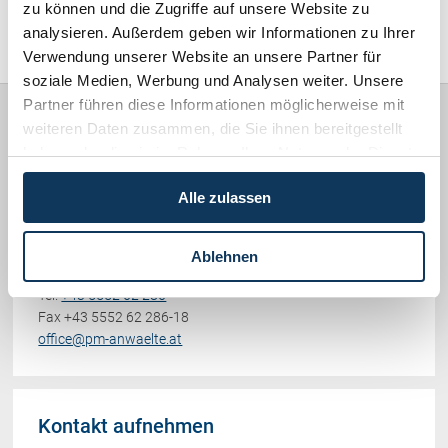
zu können und die Zugriffe auf unsere Website zu
Schenkung von Immobilien
Sonstiges (478)
analysieren. Außerdem geben wir Informationen zu Ihrer
Checklisten: Haus-, Wohnungs- und
Grundstückkauf
Verwendung unserer Website an unsere Partner für
Checkliste: Immobilienertragssteuer
soziale Medien, Werbung und Analysen weiter. Unsere
Partner führen diese Informationen möglicherweise mit
Checkliste: Mietvertrag
weiteren Daten zusammen, die Sie ihnen bereitgestellt
Checkliste: GmbH-Gründung
Rechtsanwälte
haben oder die sie im Rahmen Ihrer Nutzung der Dienste
Checkliste: Gewerbeanm. durch jur.
PICCOLRUAZ & MÜLLER
gesammelt haben.
Person
Alle zulassen
Werdenbergerstraße 38
6700 Bludenz
Kontakt
Ablehnen
Vorarlberg, Österreich
Tel.
+43 5552 62 286
Fax +43 5552 62 286-18
office@pm-anwaelte.at
Kontakt aufnehmen