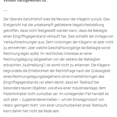
Verkauf nachgewiesen ist.
....
Über uns
Der Oberste Gerichtshof wies die Revision der Klägerin zurück. Das
Kanzleiteam
Erstgericht hat die unbekämpft gebliebene Negativfeststellung
getroffen, dass nicht festgestellt werden kann, dass die Beklagte
Netzwerk
einen Eingriffsgegenstand verkauft hat. Dies schließt die Vorlage von
Download
Verkaufsrechnungen aus. Dem Vorbringen der Klägerin ist aber nicht
Die Österreichischen Rechtsanwälte
zu entnehmen, über welche Geschäftsvorgänge die Beklagte sonst
Rechnung legen sollte. Ihr rechtliches Interesse an einer
Rechnungslegung (abgesehen von der seitens der Beklagten
Anwälte
erbrachten „Nullmeldung“) ist somit nicht zu erkennen. Die Klägerin
begründete die Erheblichkeit der Rechtsfrage nach der Zulässigkeit
Dr. Stefan Müller
eines Rechnungslegungsbegehrens ohne Inverkehrbringen des
Dr. Petra Piccolruaz
Eingriffsgegenstands vor allem damit, dass ein Testkauf bei
Mag. Patrick Piccolruaz
besonders teuren Objekten, wie etwa einer Industrieanlage, dem
Patentinhaber nicht zumutbar sei. Im vorliegenden Fall handelt es
Dr. Roland Piccolruaz †
sich aber – zugestandenermaßen – um ein Einwegprodukt von
Mag. Raphaela Klotz
relativ geringem Wert. Von einer Unzumutbarkeit eines Testkaufs
kann daher hier nicht die Rede sein.