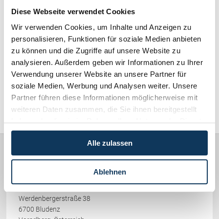
Skirecht / Sportrecht (103)
Schenkung von Immobilien
Diese Webseite verwendet Cookies
Checklisten: Haus-, Wohnungs- und
Grundstückkauf
Wir verwenden Cookies, um Inhalte und Anzeigen zu
Wirtschaftsrecht / Gesellschaftsrecht (382)
personalisieren, Funktionen für soziale Medien anbieten
Checkliste: Immobilienertragssteuer
zu können und die Zugriffe auf unsere Website zu
Checkliste: Mietvertrag
Schadenersatz / Schmerzensgeld / Gewährleistung (417)
analysieren. Außerdem geben wir Informationen zu Ihrer
Checkliste: GmbH-Gründung
Verwendung unserer Website an unsere Partner für
Checkliste: Gewerbeanm. durch jur.
Familienrecht / Eherecht / Erbrecht (169)
soziale Medien, Werbung und Analysen weiter. Unsere
Person
Partner führen diese Informationen möglicherweise mit
Sonstiges (478)
weiteren Daten zusammen, die Sie ihnen bereitgestellt
Kontakt
haben oder die sie im Rahmen Ihrer Nutzung der Dienste
gesammelt haben.
Alle zulassen
Rechtsanwälte
Ablehnen
PICCOLRUAZ & MÜLLER
Werdenbergerstraße 38
6700 Bludenz