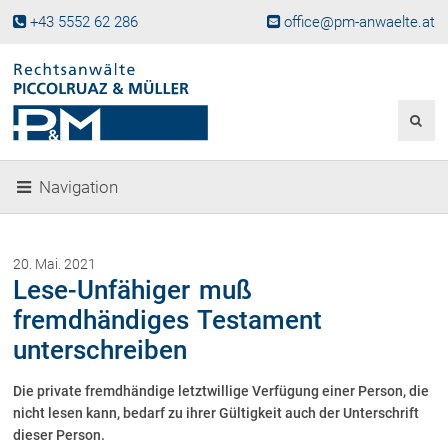
+43 5552 62 286
office@pm-anwaelte.at
Start
Fachgebiete
Gesellschaftsrecht, Wirtschaftsrecht
Gesellschaftsgründung &
Navigation
Beteiligungen
Unternehmensnachfolge
Gewerberecht, Betriebsanlagenrecht
20. Mai. 2021
Immobilienrecht, Bauträgerrecht
Lese-Unfähiger muß
Ferienimmobilien in Vorarlberg
fremdhändiges Testament
Erbrecht
unterschreiben
Familienrecht und Scheidungen
Prozessführung und
Die private fremdhändige letztwillige Verfügung einer Person, die
Schiedsgerichtsbarkeit
nicht lesen kann, bedarf zu ihrer Gültigkeit auch der Unterschrift
Skiunfälle in Österreich
dieser Person.