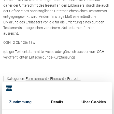
Rechtsnews
daher der Unterschrift des leseunfähigen Erblassers, durch die auch
der Gefahr eines nachträglichen Unterschiebens eines Testaments
entgegengewirkt wird. Andernfalls läge bloß eine mündliche
Erklärung des Erblassers vor, die für die Errichtung eines gültigen
Publikationen
Testaments – abgesehen von einem „Nottestament“– nicht
Paragraphen & Mehr
ausreicht.
Medien
OGH | 2 Ob 126/18w
Vorarlberg Online
(obiger Text entstammt teilweise oder gänzlich aus der vom OGH
NOVUM
veröffentlichten Entscheidungs-Kurzfassung)
Fachliteratur
FAQ
Kategorien:
Familienrecht / Eherecht / Erbrecht
Kategorien
Unternehmensnachfolge in der
Familie
Wichtige Vertragsklauseln bei Kauf-
Immobilienrecht / Mietrecht / Ferienwohnungen (268)
Zustimmung
Details
Über Cookies
und Übergabeverträgen
Check dein Recht/Erbrecht