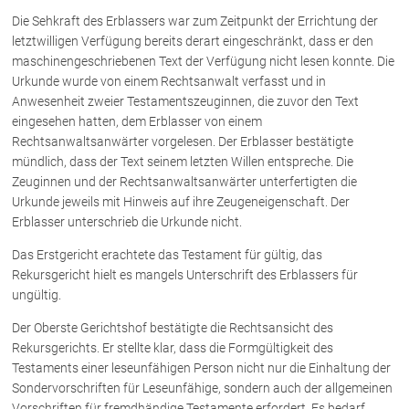
Die Sehkraft des Erblassers war zum Zeitpunkt der Errichtung der
letztwilligen Verfügung bereits derart eingeschränkt, dass er den
Über uns
maschinengeschriebenen Text der Verfügung nicht lesen konnte. Die
Urkunde wurde von einem Rechtsanwalt verfasst und in
Kanzleiteam
Anwesenheit zweier Testamentszeuginnen, die zuvor den Text
Netzwerk
eingesehen hatten, dem Erblasser von einem
Download
Rechtsanwaltsanwärter vorgelesen. Der Erblasser bestätigte
Die Österreichischen Rechtsanwälte
mündlich, dass der Text seinem letzten Willen entspreche. Die
Zeuginnen und der Rechtsanwaltsanwärter unterfertigten die
Urkunde jeweils mit Hinweis auf ihre Zeugeneigenschaft. Der
Erblasser unterschrieb die Urkunde nicht.
Anwälte
Das Erstgericht erachtete das Testament für gültig, das
Dr. Stefan Müller
Rekursgericht hielt es mangels Unterschrift des Erblassers für
Dr. Petra Piccolruaz
ungültig.
Mag. Patrick Piccolruaz
Der Oberste Gerichtshof bestätigte die Rechtsansicht des
Dr. Roland Piccolruaz †
Rekursgerichts. Er stellte klar, dass die Formgültigkeit des
Mag. Raphaela Klotz
Testaments einer leseunfähigen Person nicht nur die Einhaltung der
Sondervorschriften für Leseunfähige, sondern auch der allgemeinen
Vorschriften für fremdhändige Testamente erfordert. Es bedarf