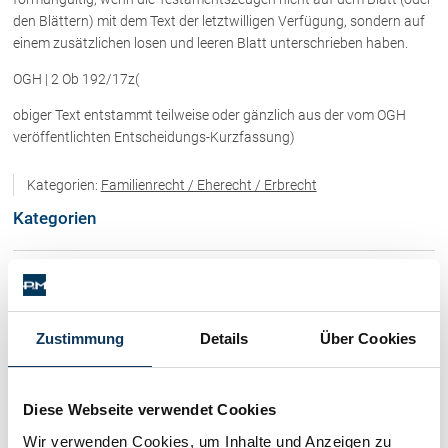
Rechtsnews
den Blättern) mit dem Text der letztwilligen Verfügung, sondern auf
einem zusätzlichen losen und leeren Blatt unterschrieben haben.
OGH | 2 Ob 192/17z(
Publikationen
obiger Text entstammt teilweise oder gänzlich aus der vom OGH
Paragraphen & Mehr
veröffentlichten Entscheidungs-Kurzfassung)
Medien
Vorarlberg Online
Kategorien:
Familienrecht / Eherecht / Erbrecht
NOVUM
Kategorien
Fachliteratur
Immobilienrecht / Mietrecht / Ferienwohnungen (268)
FAQ
Skirecht / Sportrecht (103)
Zustimmung
Details
Über Cookies
Unternehmensnachfolge in der
Familie
Wirtschaftsrecht / Gesellschaftsrecht (382)
Wichtige Vertragsklauseln bei Kauf-
und Übergabeverträgen
Diese Webseite verwendet Cookies
Check dein Recht/Erbrecht
Schadenersatz / Schmerzensgeld / Gewährleistung (417)
Wir verwenden Cookies, um Inhalte und Anzeigen zu