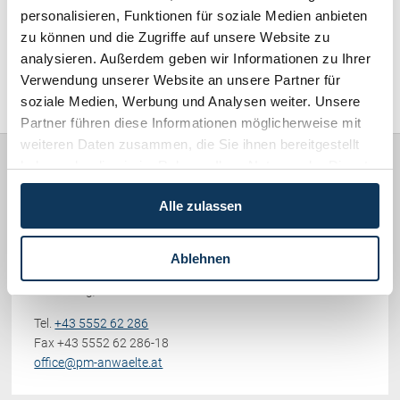
Schenkung von Immobilien
personalisieren, Funktionen für soziale Medien anbieten
Checklisten: Haus-, Wohnungs- und
zu können und die Zugriffe auf unsere Website zu
Familienrecht / Eherecht / Erbrecht (169)
Grundstückkauf
analysieren. Außerdem geben wir Informationen zu Ihrer
Checkliste: Immobilienertragssteuer
Verwendung unserer Website an unsere Partner für
Sonstiges (478)
Checkliste: Mietvertrag
soziale Medien, Werbung und Analysen weiter. Unsere
Checkliste: GmbH-Gründung
Partner führen diese Informationen möglicherweise mit
weiteren Daten zusammen, die Sie ihnen bereitgestellt
Checkliste: Gewerbeanm. durch jur.
Person
haben oder die sie im Rahmen Ihrer Nutzung der Dienste
gesammelt haben.
Rechtsanwälte
Alle zulassen
PICCOLRUAZ & MÜLLER
Kontakt
Werdenbergerstraße 38
Ablehnen
6700 Bludenz
Vorarlberg, Österreich
Tel.
+43 5552 62 286
Fax +43 5552 62 286-18
office@pm-anwaelte.at