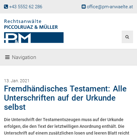
+43 5552 62 286
office@pm-anwaelte.at
Start
Fachgebiete
Gesellschaftsrecht, Wirtschaftsrecht
Gesellschaftsgründung &
Navigation
Beteiligungen
Unternehmensnachfolge
Gewerberecht, Betriebsanlagenrecht
13. Jan. 2021
Immobilienrecht, Bauträgerrecht
Fremdhändisches Testament: Alle
Ferienimmobilien in Vorarlberg
Unterschriften auf der Urkunde
Erbrecht
selbst
Familienrecht und Scheidungen
Prozessführung und
Die Unterschrift der Testamentszeugen muss auf der Urkunde
Schiedsgerichtsbarkeit
erfolgen, die den Text der letztwilligen Anordnung enthält. Die
Skiunfälle in Österreich
Unterschrift auf einem zusätzlichen losen und leeren Blatt reicht