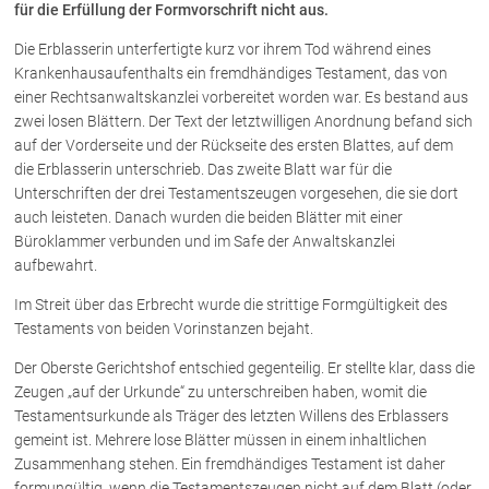
für die Erfüllung der Formvorschrift nicht aus.
Die Erblasserin unterfertigte kurz vor ihrem Tod während eines
Über uns
Krankenhausaufenthalts ein fremdhändiges Testament, das von
einer Rechtsanwaltskanzlei vorbereitet worden war. Es bestand aus
Kanzleiteam
zwei losen Blättern. Der Text der letztwilligen Anordnung befand sich
Netzwerk
auf der Vorderseite und der Rückseite des ersten Blattes, auf dem
Download
die Erblasserin unterschrieb. Das zweite Blatt war für die
Die Österreichischen Rechtsanwälte
Unterschriften der drei Testamentszeugen vorgesehen, die sie dort
auch leisteten. Danach wurden die beiden Blätter mit einer
Büroklammer verbunden und im Safe der Anwaltskanzlei
aufbewahrt.
Anwälte
Im Streit über das Erbrecht wurde die strittige Formgültigkeit des
Dr. Stefan Müller
Testaments von beiden Vorinstanzen bejaht.
Dr. Petra Piccolruaz
Mag. Patrick Piccolruaz
Der Oberste Gerichtshof entschied gegenteilig. Er stellte klar, dass die
Zeugen „auf der Urkunde“ zu unterschreiben haben, womit die
Dr. Roland Piccolruaz †
Testamentsurkunde als Träger des letzten Willens des Erblassers
Mag. Raphaela Klotz
gemeint ist. Mehrere lose Blätter müssen in einem inhaltlichen
Zusammenhang stehen. Ein fremdhändiges Testament ist daher
formungültig, wenn die Testamentszeugen nicht auf dem Blatt (oder